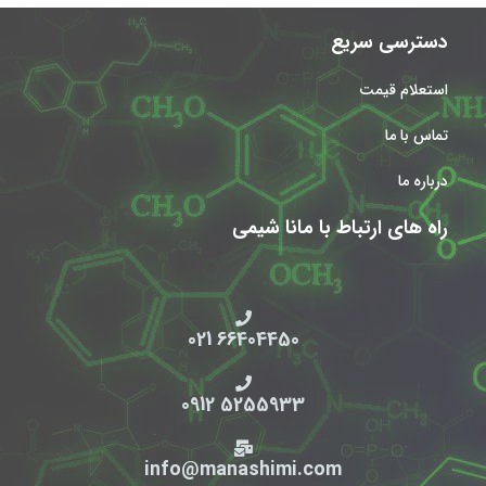
دسترسی سریع
استعلام قیمت
تماس با ما
درباره ما
راه های ارتباط با مانا شیمی
66404450 021
5255933 0912
info@manashimi.com