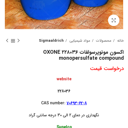
بزرگنمایی تصویر
خانه
محصولات
مواد شیمیایی
Sigmaaldrich
اکسون مونوپرسولفات ۲۲۸۰۳۶ OXONE
monopersulfate compound
درخواست قیمت
website
228036
CAS number:
70693-62-8
نگهداری در دمای 2 الی 30 درجه سانتی گراد
Supelco