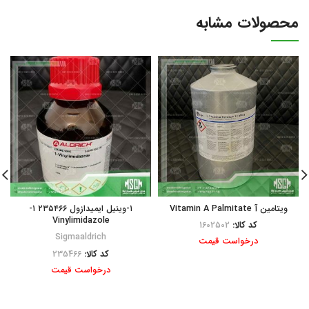
محصولات مشابه
ویتامین آ Vitamin A Palmitate
۱-وینیل ایمیدازول ۲۳۵۴۶۶ ۱-
Vinylimidazole
کد کالا:
1602502
Sigmaaldrich
درخواست قیمت
کد کالا:
235466
درخواست قیمت