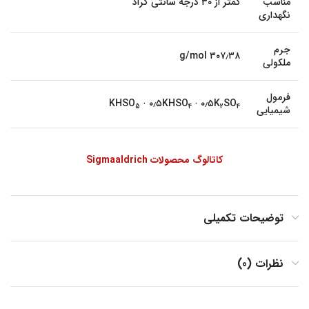
مناسب
کمتر از ۳۰ درجه سانتی گراد
نگهداری
جرم
۳۰۷٫۳۸ g/mol
ملکولی
فرمول
KHSO
· ۰٫۵KHSO
· ۰٫۵K
SO
5
4
2
4
شیمیایی
کاتالوگ محصولات Sigmaaldrich
توضیحات تکمیلی
نظرات (0)