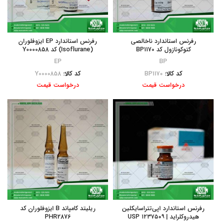
رفرنس استاندارد ناخالصی
رفرنس استاندارد EP ایزوفلوران
کتوکونازول کد BP1170
(Isoflurane) کد Y0000858
EP
BP
کد کالا:
BP1170
کد کالا:
Y0000858
درخواست قیمت
درخواست قیمت
رفرنس استاندارد اپی‌تتراسایکلین
ریلیتد کامپاند B ایزوفلوران کد
هیدروکلراید | ۱۲۳۷۵۰۹ USP
PHR2876