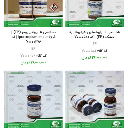
ناخالصی H پاروکستین هیدروکلراید
ناخالصی A ایپراتروپیوم (EP) |
خشک (EP) | کد Y0000581
Ipratropium impurity A | کد
Y0000276
EP
EP
کد کالا:
Y0000581
کد کالا:
Y0000276
26,000,000
تومان
26,000,000
تومان