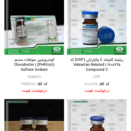
ریلیتد کامپاند C والزارتان (USP) کد
کوندرویتین سولفات سدیم
(PHR1786) | Chondroitin
۱۷۰۸۷۹۵ | Valsartan Related
Sulfate Sodium
Compound C
Supelco
USP
کد کالا:
1708795
کد کالا:
PHR1786
درخواست قیمت
درخواست قیمت