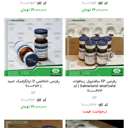
کد کالا:
Y0002154
کد کالا:
Y0002153
24,000,000
تومان
24,000,000
تومان
رفرنس EP سالمترول زینافوات
رفرنس ناخالصی D ترانگزامیک اسید
Salmeterol xinafoate | کد
| Y0002162
Y0000423
EP
EP
کد کالا:
Y0002162
کد کالا:
Y0000423
24,000,000
تومان
درخواست قیمت