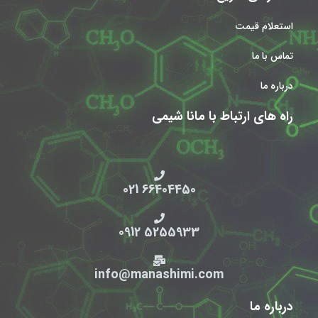
استعلام قیمت
تماس با ما
درباره ما
راه های ارتباط با مانا شیمی
66404450 021
5255933 0912
info@manashimi.com
درباره ما