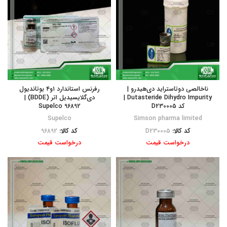
ناخالصی دوتاستراید دی‌هیدرو |
رفرنس استاندارد ۱و۴ بوتاندیول
Dutasteride Dihydro Impurity |
دی‌گلایسیدیل اتر (BDDE) |
کد D230005
Supelco 96892
Supelco
Simson pharma limited
کد کالا:
D230005
کد کالا:
96892
درخواست قیمت
درخواست قیمت