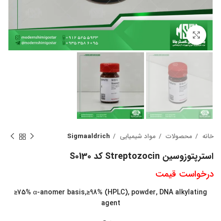
بزرگنمایی تصویر
خانه
محصولات
مواد شیمیایی
Sigmaaldrich
استرپتوزوسین Streptozocin کد S0130
درخواست قیمت
≥75% α-anomer basis,≥98% (HPLC), powder, DNA alkylating
agent