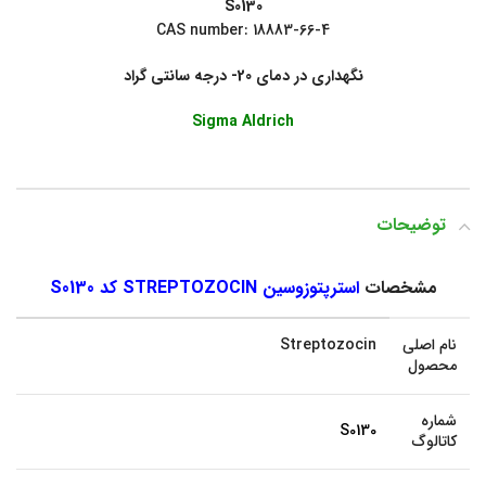
S0130
CAS number: 18883-66-4
نگهداری در دمای 20- درجه سانتی گراد
Sigma Aldrich
توضیحات
مشخصات
استرپتوزوسین STREPTOZOCIN کد S0130
نام اصلی
Streptozocin
محصول
شماره
S0130
کاتالوگ