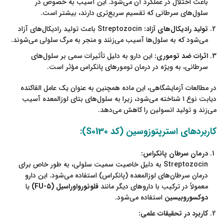
باعث اختلال در عملکرد آن می‌شود. این آسیب به خصوص در
سلول‌های سرطانی که تقسیم سریع‌تری دارند، بیشتر است.
تولید رادیکال‌های آزاد:
Streptozocin باعث تولید رادیکال‌های آزاد
می‌شود که به سلول‌ها آسیب می‌زنند و منجر به مرگ سلولی می‌شوند.
اثرات ضد توموری:
این دارو به دلیل تأثیرات سمی بر سلول‌های
سرطانی، به ویژه در درمان تومورهای پانکراس مؤثر است.
در مطالعات آزمایشگاهی، این ماده همچنین به عنوان یک عامل القاکنده
دیابت نوع ۱ شناخته می‌شود، زیرا به سلول‌های بتای لوزالمعده آسیب
می‌زند و تولید انسولین را کاهش می‌دهد.
کاربردهای استرپتوزوسین (کد S0130):
درمان سرطان پانکراس:
Streptozocin به دلیل خاصیت سمیت سلولی، به طور خاص برای
درمان سرطان‌های لوزالمعده (پانکراس) استفاده می‌شود. این دارو
معمولاً در ترکیب با داروهای دیگر مانند
فلوئورواوراسیل (۵-FU)
یا
دوکسوروبیسین
استفاده می‌شود.
کاربرد در تحقیقات علمی: