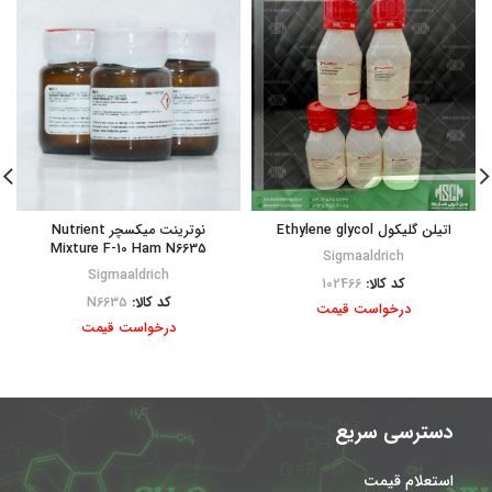
اتیلن گلیکول Ethylene glycol
نوترینت میکسچر Nutrient
Mixture F-10 Ham N6635
Sigmaaldrich
Sigmaaldrich
کد کالا:
102466
کد کالا:
N6635
درخواست قیمت
درخواست قیمت
دسترسی سریع
استعلام قیمت