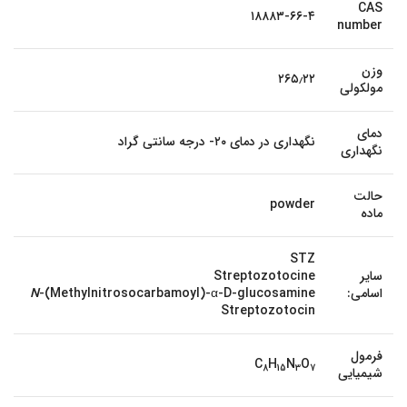
CAS
۱۸۸۸۳-۶۶-۴
number
وزن
۲۶۵٫۲۲
مولکولی
دمای
نگهداری در دمای ۲۰- درجه سانتی گراد
نگهداری
حالت
powder
ماده
STZ
سایر
Streptozotocine
اسامی:
-(Methylnitrosocarbamoyl)-α-D-glucosamine
N
Streptozotocin
فرمول
C
H
N
O
8
15
3
7
شیمیایی