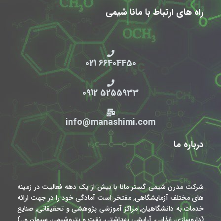
راه های ارتباط با مانا شیمی
66404450 021
5255933 0912
info@manashimi.com
درباره ما
شرکت مدرن شیمی گستر مانا با بیش از یک دهه فعالیت در زمینه
های مختلف آزمایشگاهی, مفتخر است آمادگی خود را در جهت ارائه
خدمات به دانشگاهیان, مراکز آموزشی پژوهشی و تحقیقاتی, صنایع
(داروسازی, غذایی, آرایشی بهداشتی, نفت و پتروشیمی, سیمان و..)