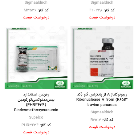
Sigmaaldrich
Sigmaaldrich
کد کالا:
420328
کد کالا:
M3536
درخواست قیمت
درخواست قیمت
ریبونوکلئاز A از پانکراس گاو (کد
رفرنس استاندارد
R6513) Ribonuclease A from
بیس‌دمتوکسی‌کورکومین
(PHR3434)
bovine pancreas
Bisdesmethoxycurcumin
Sigmaaldrich
Supelco
کد کالا:
R6513
کد کالا:
PHR3434
درخواست قیمت
درخواست قیمت