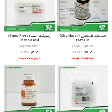
استاندارد کلریدازون (Chloridazon)
رتینوئیک اسید (Sigma R2625)
کد ۴۵۳۸۵
Retinoic acid
Sigmaaldrich
Fluka
,
Supelco
کد کالا:
45385
کد کالا:
R2625
درخواست قیمت
درخواست قیمت