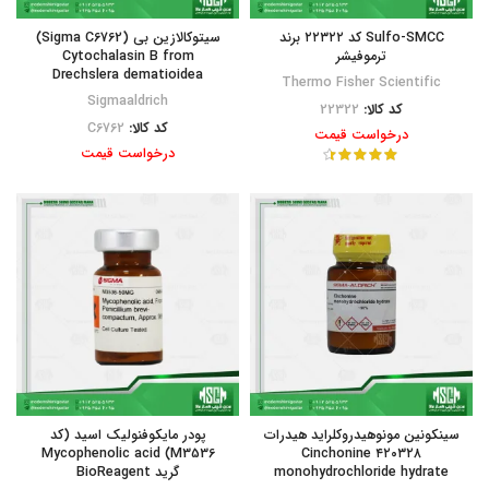
Sulfo-SMCC کد ۲۲۳۲۲ برند
سیتوکالازین بی (Sigma C6762)
ترموفیشر
Cytochalasin B from
Drechslera dematioidea
Thermo Fisher Scientific
Sigmaaldrich
کد کالا:
22322
کد کالا:
C6762
درخواست قیمت
درخواست قیمت
سینکونین مونوهیدروکلراید هیدرات
پودر مایکوفنولیک اسید (کد
M3536) Mycophenolic acid
۴۲۰۳۲۸ Cinchonine
monohydrochloride hydrate
گرید BioReagent