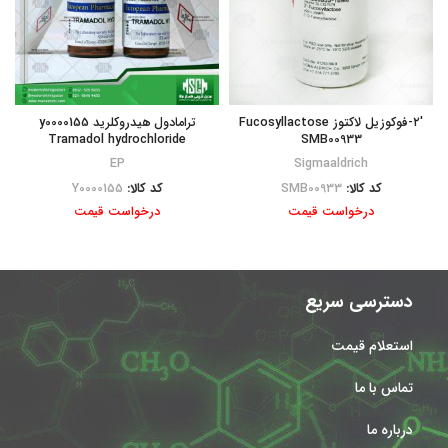
۲′-فوکوزیل لاکتوز Fucosyllactose
ترامادول هیدروکلرید y0000155
Tramadol hydrochloride
SMB00933
EP
Sigmaaldrich
کد کالا:
SMB00933
کد کالا:
Y0000155
درخواست قیمت
درخواست قیمت
دسترسی سریع
استعلام قیمت
تماس با ما
درباره ما