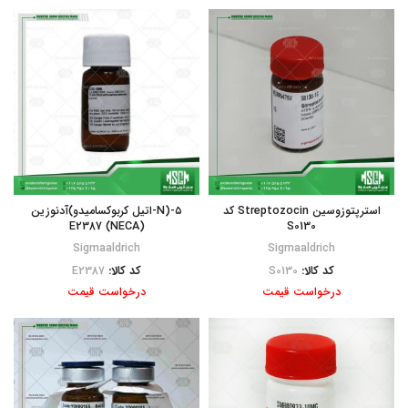
استرپتوزوسین Streptozocin کد
۵-(N-اتیل کربوکسامیدو)آدنوزین
E2387 (NECA)
S0130
Sigmaaldrich
Sigmaaldrich
کد کالا:
S0130
کد کالا:
E2387
درخواست قیمت
درخواست قیمت