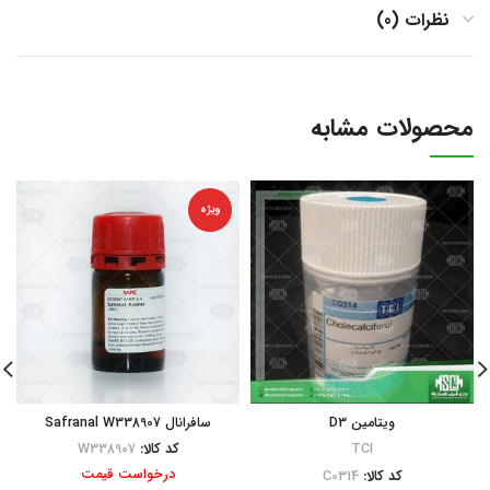
نظرات (0)
محصولات مشابه
ویژه
ویتامین D3
سافرانال Safranal W338907
TCI
کد کالا:
W338907
درخواست قیمت
کد کالا:
C0314