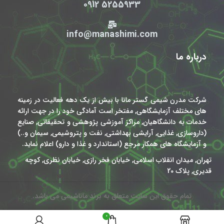
5255933 0912
info@manashimi.com
درباره ما
شرکت مدرن شیمی گستر مانا با بیش از یک دهه فعالیت در زمینه
های مختلف آزمایشگاهی, مفتخر است آمادگی خود را در جهت ارائه
خدمات به دانشگاهیان, مراکز آموزشی پژوهشی و تحقیقاتی, صنایع
(داروسازی, غذایی, آرایشی بهداشتی, نفت و پتروشیمی, سیمان و..)
و آزمایشگاه های همکار مرجع (استاندارد و غذا و دارو) اعلام نماید.
تهران, میدان انقلاب اسلامی, خیابان فخر رازی, خیابان نظری, کوچه
قدیری, پلاک 20
تمام حقوق این سایت متعلق به برند ماناشیمی می باشد.
0