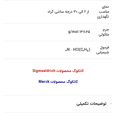
دمای
مناسب
از ۲ الی ۳۰ درجه سانتی گراد
نگهداری
جرم
۱۳۷٫۶۵ g/mol
ملکولی
فرمول
N · HCl
)
H
(C
3
2
5
شیمیایی
کاتالوگ محصولات Sigmaaldrich
کاتالوگ محصولات Merck
توضیحات تکمیلی