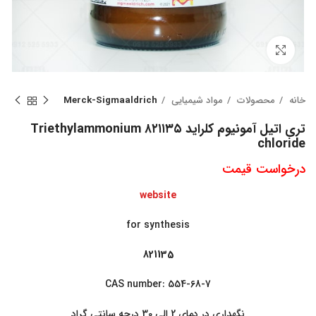
بزرگنمایی تصویر
خانه
محصولات
مواد شیمیایی
Merck-Sigmaaldrich
تری اتیل آمونیوم کلراید ۸۲۱۱۳۵ Triethylammonium
chloride
درخواست قیمت
website
for synthesis
821135
CAS number: 554-68-7
نگهداری در دمای 2 الی 30 درجه سانتی گراد