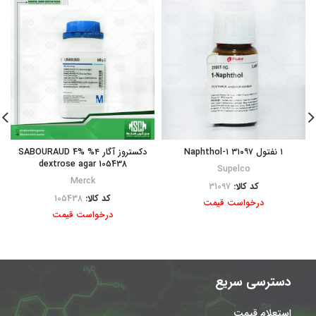
۱ نفتول ۳۱۰۹۷ ۱-Naphthol
دکستروز آگار ۴% SABOURAUD 4%
dextrose agar 105438
Supelco
Merck
کد کالا:
31097
کد کالا:
105438
درخواست قیمت
درخواست قیمت
دسترسی سریع
استعلام قیمت