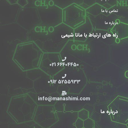
تماس با ما
درباره ما
راه های ارتباط با مانا شیمی
66404450 021
5255933 0912
info@manashimi.com
درباره ما