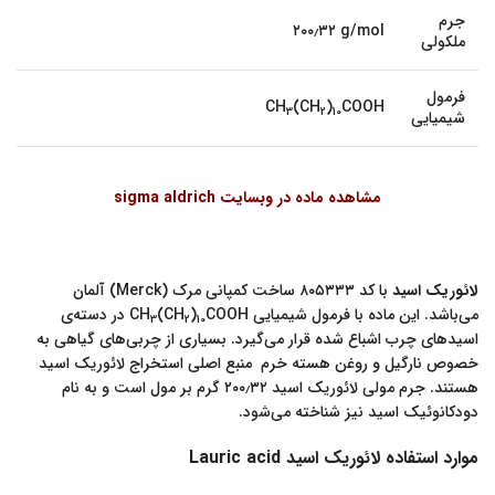
جرم
۲۰۰٫۳۲ g/mol
ملکولی
فرمول
CH
(CH
)
COOH
3
2
10
شیمیایی
مشاهده ماده در وبسایت sigma aldrich
لائوریک اسید
با کد ۸۰۵۳۳۳ ساخت کمپانی مرک (Merck) آلمان
می‌باشد. این ماده با فرمول شیمیایی CH
)
(CH
COOH در دسته‌ی
3
2
10
اسیدهای چرب اشباع شده قرار می‌گیرد. بسیاری از چربی‌های گیاهی به
خصوص نارگیل و روغن هسته خرم منبع اصلی استخراج لائوریک اسید
هستند. جرم مولی لائوریک اسید ۲۰۰٫۳۲ گرم بر مول است و به نام
دودکانوئیک اسید نیز شناخته می‌شود.
موارد استفاده لائوریک اسید Lauric acid