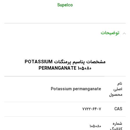
Supelco
توضیحات
مشخصات پتاسیم پرمنگنات POTASSIUM
PERMANGANATE 105080
نام
اصلی
Potassium permanganate
محصول
۷۷۲۲-۶۴-۷
CAS
شماره
۱۰۵۰۸۰
کاتالوگ