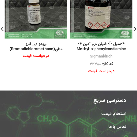
۴-متیل -اُ- فنیلن دی آمین ۴-
برومو دی کلرو
Methyl-o-phenylenediamine
متان(Bromodichloromethane)
درخواست قیمت
Sigmaaldrich
کد کالا:
33380
درخواست قیمت
دسترسی سریع
استعلام قیمت
تماس با ما