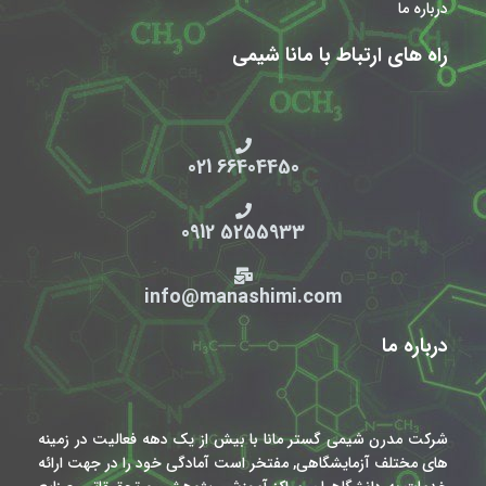
درباره ما
راه های ارتباط با مانا شیمی
66404450 021
5255933 0912
info@manashimi.com
درباره ما
شرکت مدرن شیمی گستر مانا با بیش از یک دهه فعالیت در زمینه
های مختلف آزمایشگاهی, مفتخر است آمادگی خود را در جهت ارائه