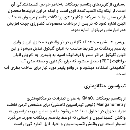
بسیاری از کاربردهای پتاسیم پرمنگنات به‌خاطر خواص اکسیدکنندگی آن
است، از اینکه یک اکسیدکنندهٔ قوی است و اینکه در این فرایندها محصول
فرعی سمی تولید نمی‌کند.از کاربردهای پرمنگنات پتاسیم می‌توان به جذب
اتیلن اشاره نمود که در پس از برداشت محصولات کشاورزی جهت افزایش
عمر انبار مانی می‌توان اشاره نمود.
بررسی ها نشان میدهد که گاز اتن در اثر واکنش با محلول آبی و رقیق
پتاسیم پرمنگنات در شرایط مناسب به
اتیلن گلیکول
تبدیل میشود و این
اتیلن گلیکول در اثر سنتز با ترفتالیک اسید به پلیمری به نام پلی اتیلن
ترفتالات (PET) تبدیل میشود که برای نگهداری و بسته بندی آب
آشامیدنی استفاده میشود و در واقع پلیمر مورد نیاز برای ساخت بطری آب
است.
تیتراسیون منگانومتری
از پتاسیم پرمنگنات KMnO₄ به عنوان تیترانت در منگانومنتری
Manganometry (نوعی تیتراسیون کاهشی) برای مشخص کردن غلظت
اجزاء مجهول در محلول استفاده می‌شود. پایه و اساس این تیتراسیون به
واکنش اکسیداسیون و احیائی که توسط پتاسیم پرمنگنات صورت می‌گیرد
استوار است. این واکنش اکسیداسیون و احیاء قابل اندازه گیری است.