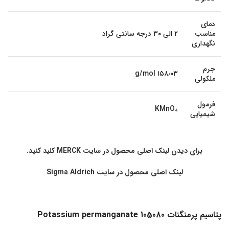
دمای
مناسب
۲ الی ۳۰ درجه سانتی گراد
نگهداری
جرم
۱۵۸٫۰۳ g/mol
ملکولی
فرمول
KMnO₄
شیمیایی
برای دیدن لینک اصلی محصول در سایت MERCK کلید کنید.
لینک اصلی محصول در سایت Sigma Aldrich
پتاسیم پرمنگنات Potassium permanganate 105080