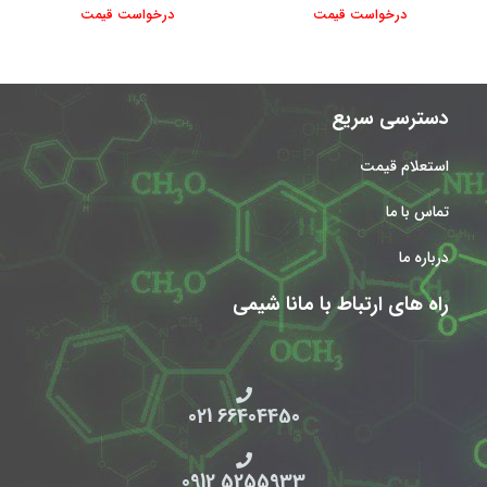
درخواست قیمت
درخواست قیمت
دسترسی سریع
استعلام قیمت
تماس با ما
درباره ما
راه های ارتباط با مانا شیمی
66404450 021
5255933 0912