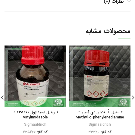
نظرات (0)
محصولات مشابه
۴-متیل -اُ- فنیلن دی آمین ۴-
۱-وینیل ایمیدازول ۲۳۵۴۶۶ ۱-
Vinylimidazole
Methyl-o-phenylenediamine
Sigmaaldrich
Sigmaaldrich
کد کالا:
33380
کد کالا:
235466