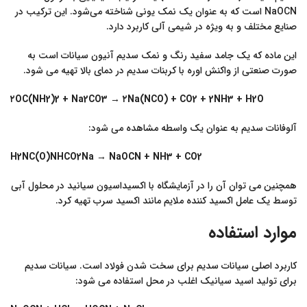
NaOCN است که به عنوان یک نمک یونی شناخته می‌شود. این ترکیب در
صنایع مختلف و به ویژه در شیمی آلی کاربرد دارد.
این ماده که یک جامد سفید رنگ و نمک سدیم آنیون سیانات است به
صورت صنعتی از واکنش اوره با کربنات سدیم در دمای بالا تهیه می شود.
۲OC(NH2)2 + Na2CO3 → ۲Na(NCO) + CO2 + 2NH3 + H2O
آلوفانات سدیم به عنوان یک واسطه مشاهده می شود:
H2NC(O)NHCO2Na → NaOCN + NH3 + CO2
همچنین می توان آن را در آزمایشگاه با اکسیداسیون سیانید در محلول آبی
توسط یک عامل اکسید کننده ملایم مانند اکسید سرب تهیه کرد.
موارد استفاده
کاربرد اصلی سیانات سدیم برای سخت شدن فولاد است. سیانات سدیم
برای تولید اسید سیانیک اغلب در محل استفاده می شود: