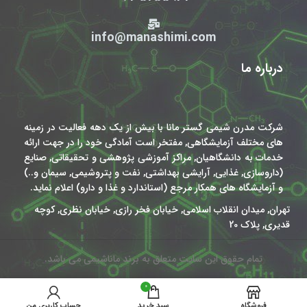
info@manashimi.com
درباره ما
شرکت مدرن شیمی گستر مانا با بیش از یک دهه فعالیت در زمینه
های مختلف آزمایشگاهی, مفتخر است آمادگی خود را در جهت ارائه
خدمات به دانشگاهیان, مراکز آموزشی پژوهشی و تحقیقاتی, صنایع
(داروسازی, غذایی, آرایشی بهداشتی, نفت و پتروشیمی, سیمان و..)
و آزمایشگاه های همکار مرجع (استاندارد و غذا و دارو) اعلام نماید.
تهران, میدان انقلاب اسلامی, خیابان فخر رازی, خیابان نظری, کوچه
قدیری, پلاک 20
تمام حقوق این سایت متعلق به برند ماناشیمی می باشد.
0
فروشگاه
سبد خرید
حساب کاربری من