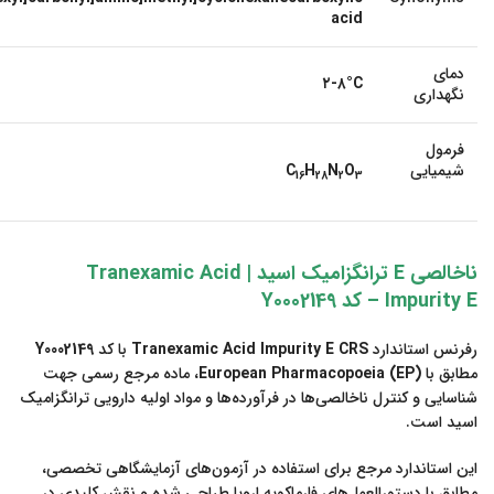
acid
دمای
۲-۸°C
نگهداری
فرمول
شیمیایی
O
N
H
C
16
28
2
3
ناخالصی E ترانگزامیک اسید | Tranexamic Acid
Impurity E – کد Y0002149
رفرنس استاندارد
Tranexamic Acid Impurity E CRS
با کد
Y0002149
مطابق با
European Pharmacopoeia (EP)
، ماده مرجع رسمی جهت
شناسایی و کنترل ناخالصی‌ها در فرآورده‌ها و مواد اولیه دارویی ترانگزامیک
اسید است.
این استاندارد مرجع برای استفاده در آزمون‌های آزمایشگاهی تخصصی،
مطابق با دستورالعمل‌های فارماکوپه اروپا طراحی شده و نقش کلیدی در