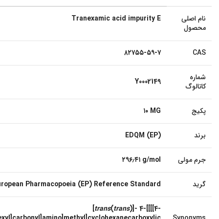
نام اصلی
Tranexamic acid impurity E
محصول
۸۲۷۵۵-۵۹-۷
CAS
شماره
Y0002149
کاتالوگ
پکیج
۱۰ MG
برند
EDQM (EP)
جرم مولی
۲۹۶٫۴۱ g/mol
گرید
uropean Pharmacopoeia (EP) Reference Standard
[
trans
(
trans
)]- 4-[[[[4-
xyl]carbonyl]amino]methyl]cyclohexanecarboxylic
Synonyms