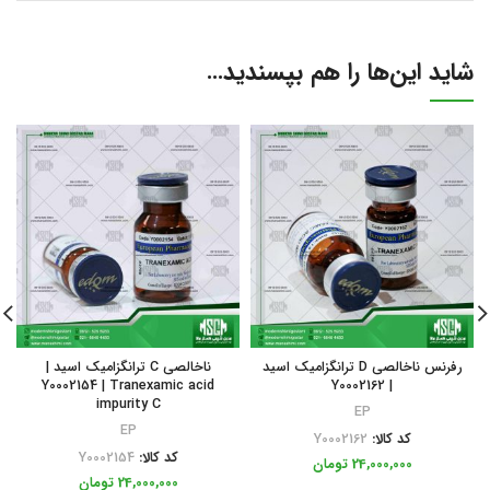
شاید این‌ها را هم بپسندید…
رفرنس ناخالصی D ترانگزامیک اسید
ناخالصی C ترانگزامیک اسید |
Y0002154 | Tranexamic acid
| Y0002162
impurity C
EP
EP
کد کالا:
Y0002162
کد کالا:
Y0002154
24,000,000
تومان
24,000,000
تومان