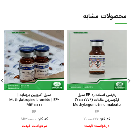
محصولات مشابه
رفرنس استاندارد EP متیل
متیل آتروپین بروماید |
ارگومترین مالئات (Y0000776)
Methylatropine bromide | EP-
M1300000
Methylergometrine maleate
EP
EP
کد کالا:
Y0000776
کد کالا:
M1300000
درخواست قیمت
درخواست قیمت