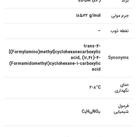
برند
EDQM (EP)
جرم مولی
۱۸۵٫۲۲ g/mol
نقطه ذوب
–
trans-4-
[(Formylamino)methyl]cyclohexanecarboxylic
acid, (1r,4r)-4-
Synonyms
(Formamidomethyl)cyclohexane-1-carboxylic
acid
دمای
۲-۸°C
نگهداری
فرمول
شیمیایی
NO
H
C
9
15
3