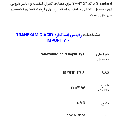
Standard
با کد
Y0002153
برای مصارف کنترل کیفیت و آنالیز دارویی،
این محصول انتخابی مطمئن و استاندارد برای آزمایشگاه‌های تخصصی
داروسازی است.
مشخصات
رفرنس استاندارد TRANEXAMIC ACID
IMPURITY F
نام اصلی
Tranexamic acid impurity F
محصول
۱۵۹۹۴۱۳-۴۹-۶
CAS
شماره
Y0002153
کاتالوگ
پکیج
۱۰MG