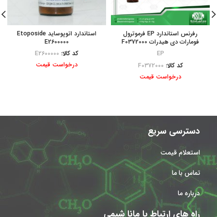
رفرنس استاندارد EP فرموترول
استاندارد اتوپوساید Etoposide
فومارات دی هیدرات F0372000
E2600000
EP
کد کالا:
E2600000
درخواست قیمت
کد کالا:
F0372000
درخواست قیمت
دسترسی سریع
استعلام قیمت
تماس با ما
درباره ما
راه های ارتباط با مانا شیمی