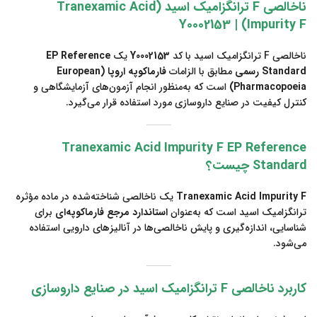
ناخالصی F ترانگزامیک اسید (Tranexamic Acid
Impurity F) | Y0002153
ناخالصی F ترانگزامیک اسید با کد
Y0002153
یک
EP Reference
Standard رسمی
مطابق با الزامات
فارماکوپه اروپا (European
Pharmacopoeia)
است که به‌منظور انجام آزمون‌های آزمایشگاهی و
کنترل کیفیت در صنایع داروسازی مورد استفاده قرار می‌گیرد.
Tranexamic Acid Impurity F EP Reference
Standard چیست؟
Tranexamic Acid Impurity F
یک ناخالصی شناخته‌شده در ماده مؤثره
ترانگزامیک اسید است که به‌عنوان
استاندارد مرجع فارماکوپه‌ای
برای
شناسایی، اندازه‌گیری و پایش ناخالصی‌ها در آنالیزهای دارویی استفاده
می‌شود.
کاربرد ناخالصی F ترانگزامیک اسید در صنایع داروسازی