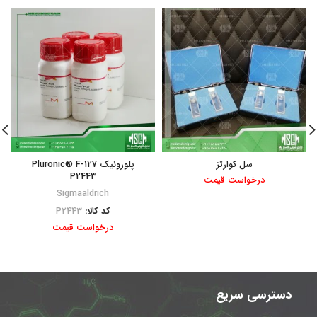
سل کوارتز
پلورونیک Pluronic® F-127
P2443
درخواست قیمت
Sigmaaldrich
کد کالا:
P2443
درخواست قیمت
دسترسی سریع