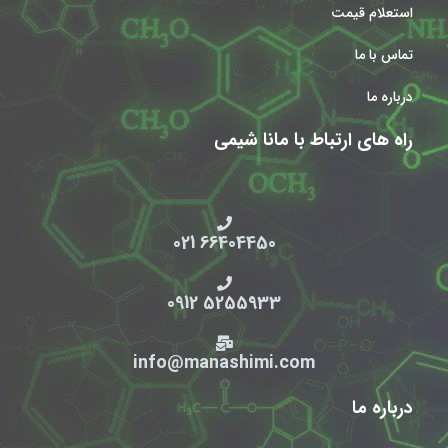
استعلام قیمت
تماس با ما
درباره ما
راه های ارتباط با مانا شیمی
66404450 021
5255933 0912
info@manashimi.com
درباره ما