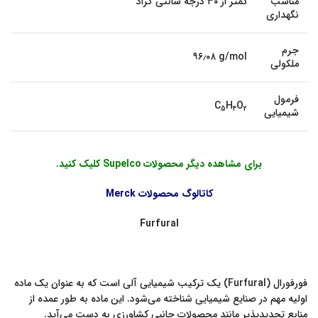
مناسب
کمتر از ۳۰ درجه سانتی گراد
نگهداری
جرم
۹۶٫۰۸ g/mol
ملکولی
فرمول
C
H
O
5
4
2
شیمیایی
برای مشاهده دیگر محصولات Supelco کلیک کنید.
کاتالوگ محصولات Merck
Furfural
فورفورال (Furfural) یک ترکیب شیمیایی آلی است که به عنوان یک ماده
اولیه مهم در صنایع شیمیایی شناخته می‌شود. این ماده به طور عمده از
منابع تجدیدپذیر مانند محصولات جانبی کشاورزی به دست می‌آید.