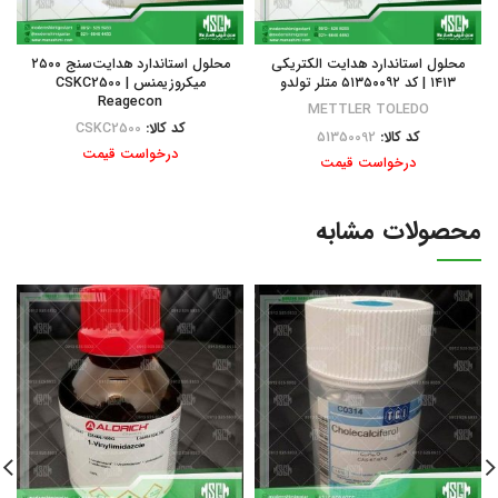
محلول استاندارد هدایت الکتریکی
محلول استاندارد هدایت‌سنج ۲۵۰۰
۱۴۱۳ | کد ۵۱۳۵۰۰۹۲ متلر تولدو
میکروزیمنس | CSKC2500
Reagecon
METTLER TOLEDO
کد کالا:
CSKC2500
کد کالا:
51350092
درخواست قیمت
درخواست قیمت
محصولات مشابه