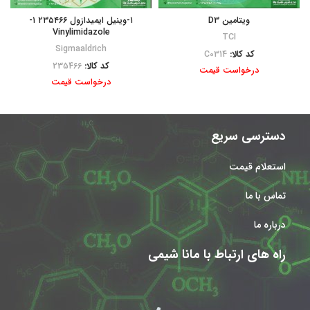
ویتامین D3
۱-وینیل ایمیدازول ۲۳۵۴۶۶ ۱-
Vinylimidazole
TCI
Sigmaaldrich
کد کالا:
C0314
کد کالا:
235466
درخواست قیمت
درخواست قیمت
دسترسی سریع
استعلام قیمت
تماس با ما
درباره ما
راه های ارتباط با مانا شیمی