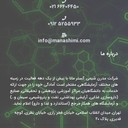
66404450 021
5255933 0912
info@manashimi.com
درباره ما
شرکت مدرن شیمی گستر مانا با بیش از یک دهه فعالیت در زمینه
های مختلف آزمایشگاهی, مفتخر است آمادگی خود را در جهت ارائه
خدمات به دانشگاهیان, مراکز آموزشی پژوهشی و تحقیقاتی, صنایع
(داروسازی, غذایی, آرایشی بهداشتی, نفت و پتروشیمی, سیمان و..)
و آزمایشگاه های همکار مرجع (استاندارد و غذا و دارو) اعلام نماید.
تهران, میدان انقلاب اسلامی, خیابان فخر رازی, خیابان نظری, کوچه
قدیری, پلاک 20