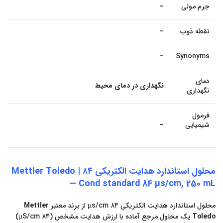
جرم مولی
–
نقطه ذوب
–
–
Synonyms
دمای
نگهداری در دمای محیط
نگهداری
فرمول
شیمیایی
–
محلول استاندارد هدایت الکتریکی ۸۴ | Mettler Toledo
— Cond standard 84 µs/cm, 250 mL
محلول استاندارد هدایت الکتریکی ۸۴ µs/cm از برند معتبر
Mettler
Toledo
یک محلول مرجع آماده با ارزش هدایت مشخص (۸۴ µS/cm)