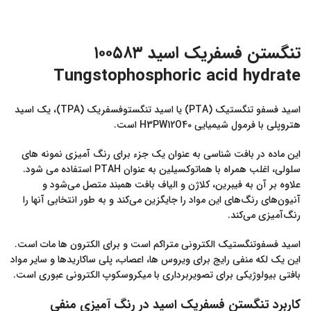
تنگستن فسفریک اسید ۱۰۰۵۸۳
Tungstophosphoric acid hydrate
اسید فسفو تنگستیک (PTA) یا اسید تنگستوفسفریک (TPA)، یک اسید
هتروپلی با فرمول شیمیایی H3PW12O40 است.
این ماده در بافت شناسی به عنوان یک جزء برای رنگ آمیزی نمونه های
سلولی، اغلب همراه با هماتوکسیلین به عنوان PTAH استفاده می شود.
علاوه بر آن به فیبرین، کلاژن و الیاف بافت همبند متصل می‌شود و
آنیون‌های رنگ‌های این مواد را جایگزین می‌کند و به طور انتخابی آنها را
رنگ‌آمیزی می‌کند.
اسید فسفوتنگستیک الکترونی متراکم است و برای الکترون ها مات است.
این یک لکه منفی رایج برای ویروس ها، اعصاب، پلی ساکاریدها و سایر مواد
بافتی بیولوژیکی برای تصویربرداری با میکروسکوپ الکترونی عبوری است.
کاربرد تنگستن فسفریک اسید در رنگ آمیزی منفی