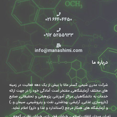
66404450 021
5255933 0912
info@manashimi.com
درباره ما
شرکت مدرن شیمی گستر مانا با بیش از یک دهه فعالیت در زمینه
های مختلف آزمایشگاهی, مفتخر است آمادگی خود را در جهت ارائه
خدمات به دانشگاهیان, مراکز آموزشی پژوهشی و تحقیقاتی, صنایع
(داروسازی, غذایی, آرایشی بهداشتی, نفت و پتروشیمی, سیمان و..)
و آزمایشگاه های همکار مرجع (استاندارد و غذا و دارو) اعلام نماید.
تهران, میدان انقلاب اسلامی, خیابان فخر رازی, خیابان نظری, کوچه