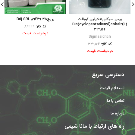
بیس سیکلوپنتادیلین کوبالت
بریج۳۵ Brij SRL 89429
Bis(cyclopentadienyl)cobalt(II)
کد کالا:
89429
339164
درخواست قیمت
Sigmaaldrich
کد کالا:
339164
درخواست قیمت
دسترسی سریع
استعلام قیمت
تماس با ما
درباره ما
راه های ارتباط با مانا شیمی