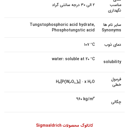
مناسب
۲ الی ۳۰ درجه سانتی گراد
نگهداری
سایر نام ها
Tungstophosphoric acid hydrate,
Phosphotungstic acid
Synonyms
دمای ذوب
۱۰۷ °C
water: soluble at 20 °C
solubility
فرمول
H
[P(W
O
)
] · x H
O
3
3
10
4
2
خطی
3
۹۶۰ kg/m
چگالی
کاتالوگ محصولات Sigmaaldrich