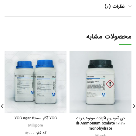
نظرات (0)
محصولات مشابه
دی آمونیوم اگزالات مونوهیدرات
YGC آگار YGC agar 116000
۱۰۱۱۹۰ di-Ammonium oxalate
Millipore
monohydrate
کد کالا:
116000