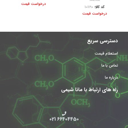
Merck
درخواست قیمت
کد کالا:
101190
درخواست قیمت
دسترسی سریع
استعلام قیمت
تماس با ما
درباره ما
راه های ارتباط با مانا شیمی
66404450 021