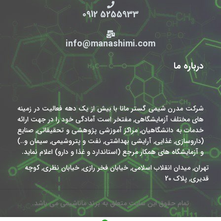
5255933 0912
info@manashimi.com
درباره ما
شرکت مدرن شیمی گستر مانا با بیش از یک دهه فعالیت در زمینه
های مختلف آزمایشگاهی, مفتخر است آمادگی خود را در جهت ارائه
خدمات به دانشگاهیان, مراکز آموزشی پژوهشی و تحقیقاتی, صنایع
(داروسازی, غذایی, آرایشی بهداشتی, نفت و پتروشیمی, سیمان و..)
و آزمایشگاه های همکار مرجع (استاندارد و غذا و دارو) اعلام نماید.
تهران, میدان انقلاب اسلامی, خیابان فخر رازی, خیابان نظری, کوچه
قدیری, پلاک 20
تمام حقوق این سایت متعلق به برند ماناشیمی می باشد.