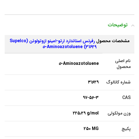
توضیحات
مشخصات محصول
رفرنس استاندارد ارتو-امینو ازوتولوئن (Supelco
o
-Aminoazotoluene
31629)
نام اصلی
o
-Aminoazotoluene
محصول
شماره کاتالوگ
۳۱۶۲۹
۹۷-۵۶-۳
CAS
وزن مولکولی
۲۲۵٫۲۹ g/mol
پکیج
۲۵۰ MG