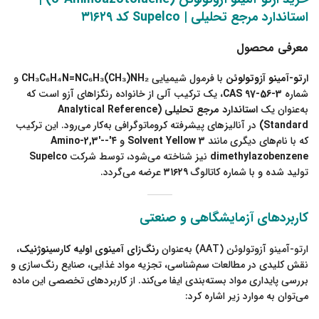
استاندارد مرجع تحلیلی | Supelco کد ۳۱۶۲۹
معرفی محصول
ارتو-آمینو آزوتولوئن
با فرمول شیمیایی
CH₃C₆H₄N=NC₆H₃(CH₃)NH₂
و
شماره
CAS 97-56-3
، یک ترکیب آلی از خانواده رنگزاهای آزو است که
به‌عنوان یک
استاندارد مرجع تحلیلی (Analytical Reference
Standard)
در آنالیزهای پیشرفته کروماتوگرافی به‌کار می‌رود. این ترکیب
که با نام‌های دیگری مانند
Solvent Yellow 3
و
۴′-Amino-2,3′-
dimethylazobenzene
نیز شناخته می‌شود، توسط شرکت
Supelco
تولید شده و با شماره کاتالوگ
۳۱۶۲۹
عرضه می‌گردد.
کاربردهای آزمایشگاهی و صنعتی
ارتو-آمینو آزوتولوئن (AAT) به‌عنوان
رنگ‌زای آمینوی اولیه کارسینوژنیک
،
نقش کلیدی در مطالعات سم‌شناسی، تجزیه مواد غذایی، صنایع رنگ‌سازی و
بررسی پایداری مواد بسته‌بندی ایفا می‌کند. از کاربردهای تخصصی این ماده
می‌توان به موارد زیر اشاره کرد: