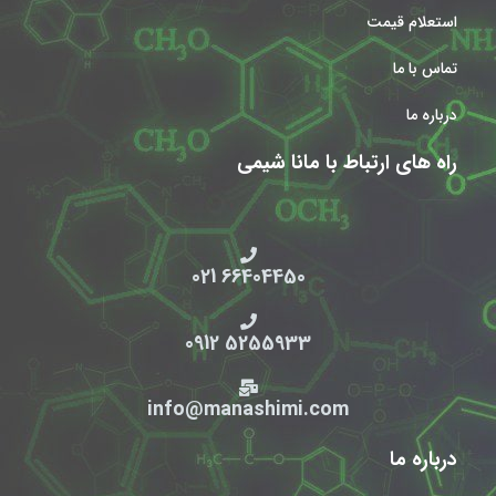
استعلام قیمت
تماس با ما
درباره ما
راه های ارتباط با مانا شیمی
66404450 021
5255933 0912
info@manashimi.com
درباره ما