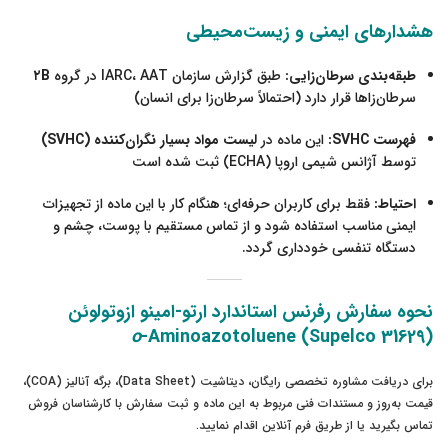
هشدارهای ایمنی و زیست‌محیطی
طبقه‌بندی سرطان‌زایی:
طبق گزارش سازمان IARC، AAT در گروه
۲B
سرطان‌زاها قرار دارد (احتمالاً سرطان‌زا برای انسان)
فهرست SVHC:
این ماده در
لیست مواد بسیار نگران‌کننده (SVHC)
توسط آژانس شیمی اروپا (ECHA) ثبت شده است
احتیاط:
فقط برای کاربران حرفه‌ای؛ هنگام کار با این ماده از تجهیزات
ایمنی مناسب استفاده شود و از تماس مستقیم با پوست، چشم و
دستگاه تنفسی خودداری گردد.
نحوه سفارش رفرنس استاندارد ارتو-امینو ازوتولوئن
o
-Aminoazotoluene
(Supelco 31629)
برای دریافت مشاوره تخصصی رایگان، دیتاشیت (Data Sheet)، برگه آنالیز (COA)،
قیمت به‌روز و مستندات فنی مربوط به این ماده و ثبت سفارش با کارشناسان فروش
تماس بگیرید یا از طریق فرم آنلاین اقدام نمایید.