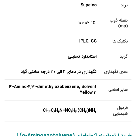
برند
Supelco
نقطه ذوب
۱۰۱-۱۰۲ °C
(mp)
تکنیک‌ها
HPLC, GC
گرید
استاندارد تحلیلی
دمای نگهداری
نگهداری در دمای ۲ الی ۳۰ درجه سانتی گراد
۴′-Amino-2,3′-dimethylazobenzene, Solvent
سایر اسامی
Yellow 3
فرمول
CH
C
H
N=NC
H
(CH
)NH
3
6
4
6
3
3
2
شیمیایی
خرید ارتو-آمینو آزوتولوئن (o-Aminoazotoluene) |