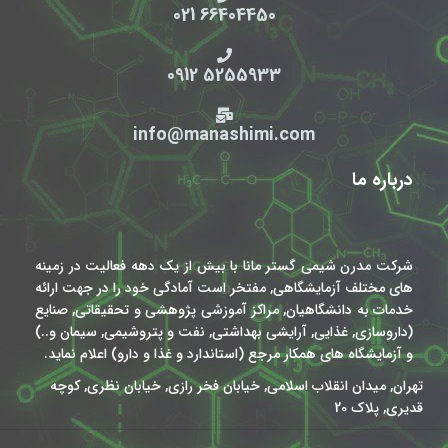
66404450 021
5255933 0912
info@manashimi.com
درباره ما
شرکت مدرن شیمی گستر مانا با بیش از یک دهه فعالیت در زمینه
های مختلف آزمایشگاهی, مفتخر است آمادگی خود را در جهت ارائه
خدمات به دانشگاهیان, مراکز آموزشی پژوهشی و تحقیقاتی, صنایع
(داروسازی, غذایی, آرایشی بهداشتی, نفت و پتروشیمی, سیمان و..)
و آزمایشگاه های همکار مرجع (استاندارد و غذا و دارو) اعلام نماید.
تهران, میدان انقلاب اسلامی, خیابان فخر رازی, خیابان نظری, کوچه
قدیری, پلاک 20