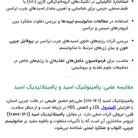
استاندارد آنالیتیکی
در تکنیک‌های کروماتوگرافی گازی (GC) یا
طیف‌سنجی جرمی برای شناسایی و تعیین مقدار اسیدهای چرب ترانس
استفاده در
مطالعات متابولیسم لیپیدها
و بررسی تفاوت عملکرد بین
ایزومرهای سیس و ترانس
بررسی اثرات رژیم‌های حاوی اسیدهای چرب ترانس بر
پروفایل چربی
خون
و بیان ژن‌های مرتبط با متابولیسم
مناسب برای
فرمولاسیون مکمل‌های تغذیه‌ای
یا رژیم‌های خاص در
تحقیقات علوم تغذیه و بیوشیمی
مقایسه علمی: پالمیتولئیک اسید و پالمیتلائیدیک اسید
پالمیتولئیک اسید (cis-16:1) علی‌رغم حضور طبیعی در بافت چربی انسان،
با افزایش
کلسترول
LDL و کاهش HDL در ارتباط است و از منظر سلامت
قلبی-عروقی اثرات منفی دارد. در مقابل،
پالمیتلائیدیک اسید (trans-16:1)
ایزومر ساختاری آن است که با تأثیرات متفاوت و بالقوه مفید بر
متابولیسم
چربی، التهاب و عملکرد ایمنی
شناخته می‌شود.