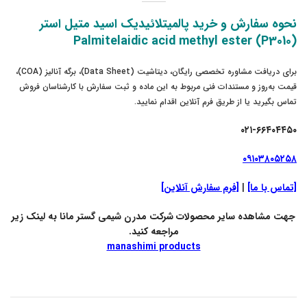
نحوه سفارش و خرید پالمیتلائیدیک اسید متیل استر
(P3010) Palmitelaidic acid methyl ester
برای دریافت مشاوره تخصصی رایگان، دیتاشیت (Data Sheet)، برگه آنالیز (COA)،
قیمت به‌روز و مستندات فنی مربوط به این ماده و ثبت سفارش با کارشناسان فروش
تماس بگیرید یا از طریق فرم آنلاین اقدام نمایید.
۰۲۱-۶۶۴۰۴۴۵۰
۰۹۱۰۳۸۰۵۲۵۸
[تماس با ما]
|
[فرم سفارش آنلاین]
جهت مشاهده سایر محصولات شرکت مدرن شیمی گستر مانا به لینک زیر
مراجعه کنید.
manashimi products