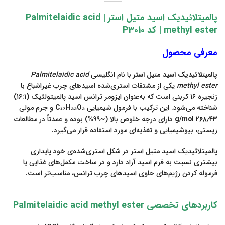
پالمیتلائیدیک اسید متیل استر | Palmitelaidic acid
methyl ester | کد P3010
معرفی محصول
پالمیتلائیدیک اسید متیل استر
با نام انگلیسی
Palmitelaidic acid
methyl ester
یکی از مشتقات استری‌شده اسیدهای چرب غیراشباع با
زنجیره ۱۶ کربنی است که به‌عنوان ایزومر ترانس اسید پالمیتولئیک (۱۶:۱)
شناخته می‌شود. این ترکیب با فرمول شیمیایی
C₁₇H₃₂O₂
و جرم مولی
۲۶۸٫۴۳ g/mol
دارای درجه خلوص بالا (~۹۹%) بوده و عمدتاً در مطالعات
زیستی، بیوشیمیایی و تغذیه‌ای مورد استفاده قرار می‌گیرد.
پالمیتلائیدیک اسید متیل استر در شکل استری‌شده‌ی خود پایداری
بیشتری نسبت به فرم اسید آزاد دارد و در ساخت مکمل‌های غذایی یا
فرموله کردن رژیم‌های حاوی اسیدهای چرب ترانس، مناسب‌تر است.
کاربردهای تخصصی Palmitelaidic acid methyl ester