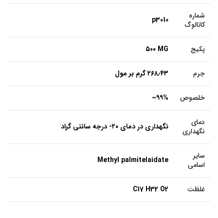
شماره
p3010
کاتالوگ
پکیج
۵۰۰ MG
جرم
۲۶۸٫۴۳ گرم بر مول
خلصوص
~۹۹%
دمای
نگهداری در دمای ۲۰- درجه سانتی گراد
نگهداری
سایر
Methyl palmitelaidate
اسامی
غلظت
C17 H32 O2