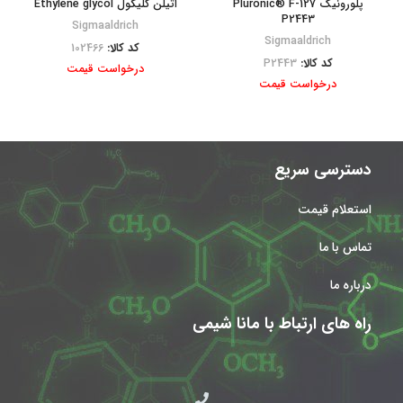
پلورونیک Pluronic® F-127
اتیلن گلیکول Ethylene glycol
P2443
Sigmaaldrich
Sigmaaldrich
کد کالا:
102466
کد کالا:
P2443
درخواست قیمت
درخواست قیمت
دسترسی سریع
استعلام قیمت
تماس با ما
درباره ما
راه های ارتباط با مانا شیمی