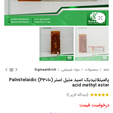
بزرگنمایی تصویر
خانه
محصولات
مواد شیمیایی
Sigmaaldrich
پالمیتلائیدیک اسید متیل استر (P3010) Palmitelaidic
acid methyl ester
(دیدگاه کاربر
1
)
درخواست قیمت