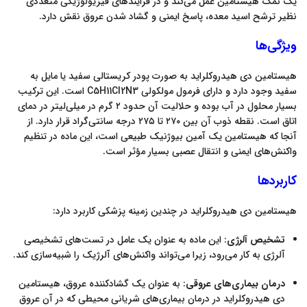
یک نمک هیستامین عمل می‌کند و در فرایندهای فیزیولوژیکی متعددی
نظیر ترشح اسید معده، پاسخ ایمنی و گشاد شدن عروق نقش دارد
.
ویژگی‌ها
هیستامین دی هیدروکلراید به صورت پودر کریستالی سفید یا مایل به
سفید وجود دارد و دارای فرمول مولکولی C5H11Cl2N3 است. این ترکیب
بسیار محلول در آب بوده و حلالیت آن حدود ۲ گرم در میلی‌لیتر در دمای
اتاق است. نقطه ذوب آن بین ۲۷۰ تا ۲۷۵ درجه سانتی‌گراد قرار دارد
.
از
آنجا که هیستامین یک آمین بیوژنیک طبیعی است، این ماده در تنظیم
واکنش‌های ایمنی و انتقال عصبی بسیار مؤثر است
.
کاربردها
هیستامین دی هیدروکلراید در چندین زمینه پزشکی کاربرد دارد:
تشخیص آلرژی
: این ماده به عنوان یک عامل در تست‌های تشخیصی
آلرژی به کار می‌رود، زیرا می‌تواند واکنش‌های آلرژیک را شبیه‌سازی کند
.
درمان بیماری‌های عروقی
: به عنوان یک گشادکننده عروق، هیستامین
دی هیدروکلراید در درمان بیماری‌های شریانی محیطی که در آن عروق