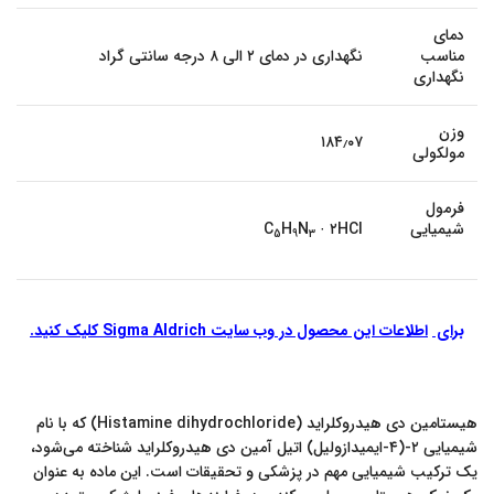
دمای
مناسب
نگهداری در دمای ۲ الی ۸ درجه سانتی گراد
نگهداری
وزن
۱۸۴٫۰۷
مولکولی
فرمول
شیمیایی
· ۲HCl
N
H
C
5
9
3
برای
اطلاعات این محصول در وب سایت Sigma Aldrich کلیک کنید.
هیستامین دی هیدروکلراید (Histamine dihydrochloride) که با نام
شیمیایی ۲-(۴-ایمیدازولیل) اتیل آمین دی هیدروکلراید شناخته می‌شود،
یک ترکیب شیمیایی مهم در پزشکی و تحقیقات است. این ماده به عنوان