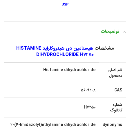
USP
توضیحات
مشخصات
هیستامین دی هیدروکلراید HISTAMINE
DIHYDROCHLORIDE H7250
نام اصلی
Histamine dihydrochloride
محصول
۵۶-۹۲-۸
CAS
شماره
H7250
کاتالوگ
۲-(۴-Imidazolyl)ethylamine dihydrochloride
Synonyms