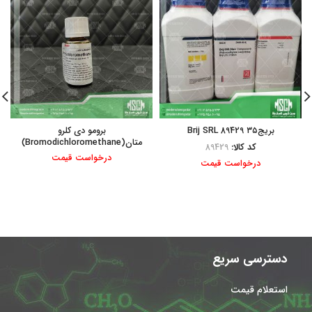
بریج۳۵ Brij SRL 89429
برومو دی کلرو
متان(Bromodichloromethane)
کد کالا:
89429
درخواست قیمت
درخواست قیمت
دسترسی سریع
استعلام قیمت