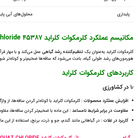
پایداری
محلول‌های آبی پای
مکانیسم عملکرد کلرمکوات کلراید ۴۵۳۸۷ Chlormequat chloride
کلرمکوات کلراید به‌عنوان یک
تنظیم‌کننده رشد گیاهی
عمل می‌کند و با مهار فر
هورمون‌های رشد طولی گیاه، باعث می‌شود که ساقه‌ها ضخیم‌تر و کوتاه‌تر شوند
کاربردهای کلرمکوات کلراید
۱٫
در کشاورزی
افزایش عملکرد محصولات
: کلرمکوات کلراید با کوتاه‌تر کردن ساقه‌ها، از
مقاومت در برابر شرایط نامساعد
: این ماده با ضخیم‌تر کردن ساقه‌ها، مقا
کاربرد در غلات
: در گیاهانی مانند گندم، جو و ذرت، برنج، استفاده از این
گیاه
اثر کلرمکوات کلراید CHLORMEQUAT CHLORIDE