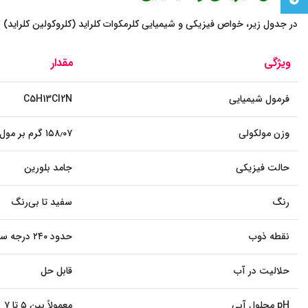
Telegram
در جدول زیر، خواص فیزیکی و شیمیایی کلرمکوات کلراید (کلروکولین کلراید)
ویژگی
مقدار
فرمول شیمیایی
C5H13Cl2N
وزن مولکولی
۱۵۸٫۰۷ گرم بر مول
حالت فیزیکی
جامد بلورین
رنگ
سفید تا بی‌رنگ
نقطه ذوب
حدود ۲۴۰ درجه سانتی‌گراد
حلالیت در آب
قابل حل
pH محلول آبی
معمولاً بین ۵ تا ۷