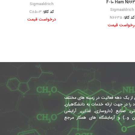
F-10 Ham N66
Sigmaaldrich
Sigmaaldrich
کد کالا:
C8503
کد کالا:
N6635
درخواست قیمت
رخواست قیمت
از یک دهه فعالیت در زمینه های مختلف
را در جهت ارائه خدمات به دانشگاهیان,
, صنایع (داروسازی, غذایی, آرایشی
 و..) و آزمایشگاه های همکار مرجع