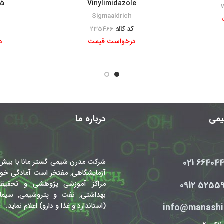
35
Vinylimidazole
Sigmaaldrich
کد کالا:
235466
درخواست قیمت
د
شیمی
درباره ما
66404450
شرکت مدرن شیمی گستر مانا با بیش 
آزمایشگاهی, مفتخر است آمادگی خود 
5255933 
مراکز آموزشی پژوهشی و تحقیقاتی
بهداشتی, نفت و پتروشیمی, سیمان
(استاندارد و غذا و دارو) اعلام نماید.
info@manashi