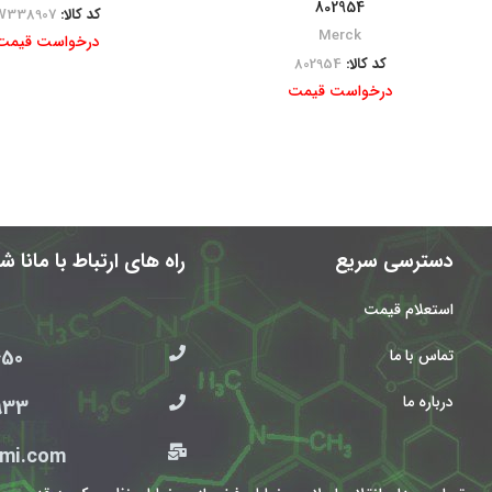
802954
کد کالا:
W338907
Merck
درخواست قیمت
کد کالا:
802954
درخواست قیمت
دسترسی سریع
راه های ارتباط با مانا 
استعلام قیمت
 021
تماس با ما
درباره ما
0912
mi.com