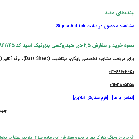
لینک‌های مفید
مشاهده محصول در سایت
Sigma Aldrich
نحوه خرید و سفارش ۲,۵-دی‌ هیدروکسی‌ بنزوئیک اسید کد ۸۴۱۷۴۵ | ۲,۵-Dihydroxybenzoic acid مرک آلمان
برای دریافت مشاوره تخصصی رایگان، دیتاشیت (Data Sheet)، برگه آنالیز (COA)، قیمت به‌روز و مستندات فنی مربوط به این ماده و ثبت سفارش با کارشناسان فروش تماس بگیرید یا از طریق فرم آنلاین اقدام نمایید.
۰۲۱-۶۶۴۰۴۴۵۰
۰۹۱۰۳۸۰۵۲۵۸
[تماس با ما]
|
[فرم سفارش آنلاین]
جهت 
اگر درباره ویژگی‌ها، کاربرد یا نحوه سفارش این ماده سؤال دارید، لطفاً در ب