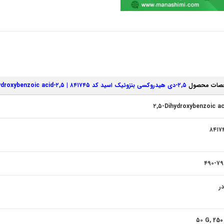
صات محصول
۲,۵-دی‌ هیدروکسی‌ بنزوئیک اسید کد ۸۴۱۷۴۵ | ۲,۵-Dihydroxybenzoic acid
۲,۵-Dihydroxybenzoic ac
۸۴۱۷
۴۹۰-۷۹
ر
۵۰ G, 250