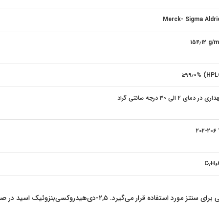
Merck- Sigma Aldri
۱۵۴٫۱۲ g/
≥۹۹٫۰% (HP
ری در دمای ۲ الی ۳۰ درجه سانتی گراد
۲۰۲-۲۰۶ 
C
H
7
6
ترکیب ۲,۵-Dihydroxybenzoic acid به‌عنوان یک ماده شیمیایی آزمایشگاهی بر