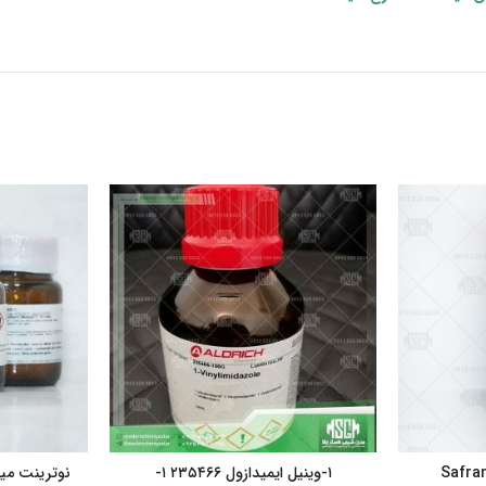
۱-وینیل ایمیدازول ۲۳۵۴۶۶ ۱-