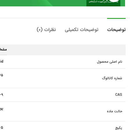
توضیحات
توضیحات تکمیلی
نظرات (0)
مشخ
نام اصلی محصول
id
۴۵
شماره کاتالوگ
-۹
CAS
پود
حالت ماده
پکیج
 G