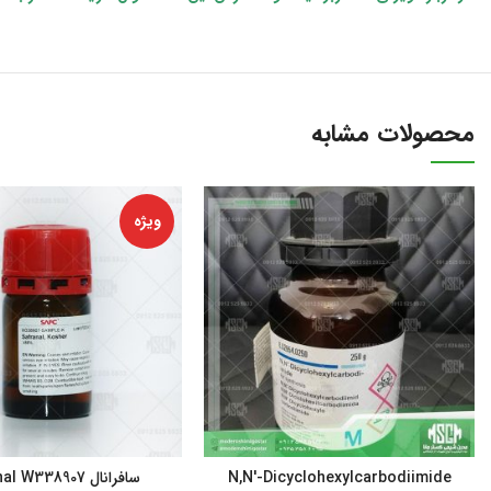
محصولات مشابه
ویژه
N,N′-Dicyclohexylcarbodiimide
سافرانال Safranal W338907