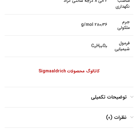
مناسب
۲ الی ۸ درجه سانتی گراد
نگهداری
جرم
۲۸۰٫۳۶ g/mol
ملکولی
فرمول
C
H
O
16
24
4
شیمیایی
کاتالوگ محصولات Sigmaaldrich
توضیحات تکمیلی
نظرات (0)