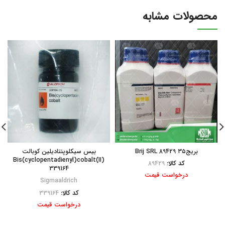
محصولات مشابه
بریج۳۵ Brij SRL 89429
بیس سیکلوپنتادیلین کوبالت
Bis(cyclopentadienyl)cobalt(II)
کد کالا:
89429
339164
درخواست قیمت
Sigmaaldrich
کد کالا:
339164
درخواست قیمت