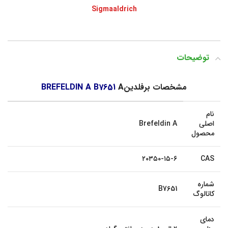
Sigmaaldrich
توضیحات
مشخصات برفلدین
A
BREFELDIN A B7651
نام
اصلی
Brefeldin A
محصول
۲۰۳۵۰-۱۵-۶
CAS
شماره
B7651
کاتالوگ
دمای