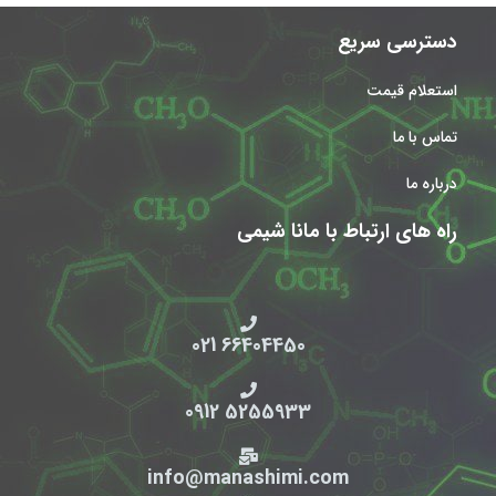
دسترسی سریع
استعلام قیمت
تماس با ما
درباره ما
راه های ارتباط با مانا شیمی
66404450 021
5255933 0912
info@manashimi.com