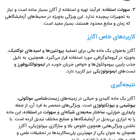
سهولت استفاده
: فرآیند تهیه و استفاده از آگارز بسیار ساده است و نیاز
به تجهیزات پیچیده ندارد. این ویژگی به‌ویژه در محیط‌های آزمایشگاهی
که زمان و منابع محدود هستند، بسیار مفید است.
کاربردهای خاص آگارز
آگارز به‌عنوان یک ماده عالی برای تصفیه
پروتئین‌ها
و
اسیدهای نوکلئیک
،
به‌ویژه در کروماتوگرافی، مورد استفاده قرار می‌گیرد. همچنین، به دلیل
جذب پایین بیومولکول‌ها و خواص جریان خوب، در
ایمونوالکتروفورز
و
تست‌های
ایمونولوژیکی
نیز کاربرد دارد.
نتیجه‌گیری
آگارز یک ماده کلیدی و حیاتی در زمینه‌های
زیست‌شناسی مولکولی
،
بیوشیمی
و
بیوتکنولوژی
است. ویژگی‌های منحصر به فرد آن، از جمله
پایداری حرارتی
،
ساختار سه‌بعدی شبکه‌ای
و
سهولت در استفاده
، این ماده
را به ابزاری بی‌بدیل در آزمایشگاه‌ها و صنایع مختلف تبدیل کرده است. با
داشتن ویژگی‌هایی همچون خلوص بالا و سازگاری بیولوژیکی، آگارز
همچنان به عنوان یکی از مهم‌ترین پلی‌ساکاریدها در تحقیقات علمی و
فناوری‌های پیشرفته شناخته می‌شود.