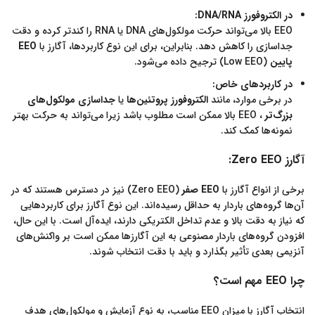
در الکتروفورز DNA/RNA:
EEO بالا می‌تواند حرکت مولکول‌های DNA یا RNA را کندتر کرده و دقت
جداسازی را کاهش دهد. بنابراین، برای این نوع کاربردها، آگارز با
EEO
پایین
(Low EEO) ترجیح داده می‌شود.
در کاربردهای خاص:
در برخی موارد، مانند
الکتروفورز پروتئین‌ها
یا
جداسازی مولکول‌های
بزرگ‌تر
، EEO بالا ممکن است مطلوب باشد زیرا می‌تواند به حرکت بهتر
نمونه‌ها کمک کند.
آگارز Zero EEO:
برخی از انواع آگارز با
EEO صفر
(Zero EEO) نیز در دسترس هستند که در
آن‌ها گروه‌های باردار به حداقل رسیده‌اند. این نوع آگارز برای کاربردهایی
که نیاز به دقت بالا و عدم تداخل الکتریکی دارند، ایده‌آل است. با این حال،
افزودن گروه‌های باردار مصنوعی به این آگارزها ممکن است بر واکنش‌های
آنزیمی بعدی تأثیر بگذارد و باید با دقت انتخاب شوند.
چرا EEO مهم است؟
انتخاب آگارز با میزان EEO مناسب، به نوع آزمایش و مولکول‌های هدف