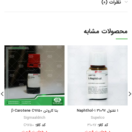
نظرات (0)
محصولات مشابه
۱ نفتول ۳۱۰۹۷ ۱-Naphthol
بتا کاروتن β-Carotene C9750
Sigmaaldrich
Supelco
کد کالا:
31097
کد کالا:
C9750