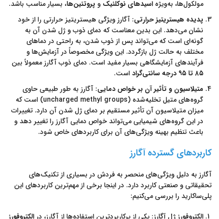
مولکول‌ها، به‌ویژه
اسیدهای نوکلئیک
و
پروتئین‌ها
، بسیار مناسب باشد.
پدیده هیستریتیز حرارتی
: آگارز ویژگی هیستریتیز حرارتی را از خود
نشان می‌دهد. این بدین معناست که دمای ذوب و ژل شدن آن به
گونه‌ای است که می‌تواند پس از ذوب شدن، به راحتی در دماهای
مختلف به حالت ژل بازگردد. این ویژگی مخصوصاً در آزمایش‌ها و
فرآیندهای آزمایشگاهی بسیار مفید است. دمای ذوب آگارز معمولاً بین
۸۵ تا ۹۵ درجه سانتی‌گراد
است.
متیلاسیون و تأثیر آن بر خواص دمایی
: آگارز به طور طبیعی حاوی
گروه‌های متیل تخلیه‌شده (uncharged methyl groups) است که
میزان متیلاسیون آن تأثیر مستقیم بر دمای ژل شدن آن دارد. تغییرات
در این گروه‌های شیمیایی می‌تواند خواص دمایی آگارز را تغییر دهد و
باعث تنظیم بهینه ویژگی‌های آن برای کاربردهای خاص شود.
کاربردهای گسترده آگارز
آگارز به دلیل ویژگی‌های منحصر به فردش در بسیاری از تکنیک‌های
تحقیقاتی و صنعتی کاربرد دارد. در اینجا برخی از مهم‌ترین کاربردهای این
پلی‌ساکارید را بررسی می‌کنیم:
الکتروفورز ژل آگارز
:
یکی از پرکاربردترین استفاده‌ها از آگارز، در
الکتروفورز