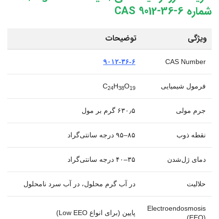
شماره CAS 9012-36-6
ویژگی
توضیحات
۹۰۱۲-۳۶-۶
CAS Number
فرمول شیمیایی
O
H
C
24
38
19
جرم مولی
۶۳۰٫۵ گرم بر مول
نقطه ذوب
۸۵–۹۵ درجه سانتی‌گراد
دمای ژل‌شدن
۳۵–۴۰ درجه سانتی‌گراد
حلالیت
در آب گرم محلول، در آب سرد نامحلول
Electroendosmosis
پایین (برای انواع Low EEO)
(EEO)