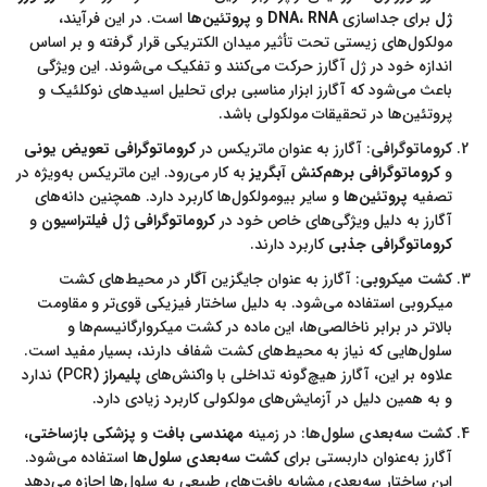
ژل
برای جداسازی
RNA
،
DNA
و
پروتئین‌ها
است. در این فرآیند،
مولکول‌های زیستی تحت تأثیر میدان الکتریکی قرار گرفته و بر اساس
اندازه خود در ژل آگارز حرکت می‌کنند و تفکیک می‌شوند. این ویژگی
باعث می‌شود که آگارز ابزار مناسبی برای تحلیل اسیدهای نوکلئیک و
پروتئین‌ها در تحقیقات مولکولی باشد.
کروماتوگرافی
:
آگارز به عنوان ماتریکس در
کروماتوگرافی تعویض یونی
و
کروماتوگرافی برهم‌کنش آبگریز
به کار می‌رود. این ماتریکس به‌ویژه در
تصفیه
پروتئین‌ها
و سایر بیومولکول‌ها کاربرد دارد. همچنین دانه‌های
آگارز به دلیل ویژگی‌های خاص خود در
کروماتوگرافی ژل فیلتراسیون
و
کروماتوگرافی جذبی
کاربرد دارند.
کشت میکروبی
:
آگارز به عنوان جایگزین
آگار
در محیط‌های کشت
میکروبی استفاده می‌شود. به دلیل ساختار فیزیکی قوی‌تر و مقاومت
بالاتر در برابر ناخالصی‌ها، این ماده در کشت میکروارگانیسم‌ها و
سلول‌هایی که نیاز به محیط‌های کشت شفاف دارند، بسیار مفید است.
علاوه بر این، آگارز هیچ‌گونه تداخلی با واکنش‌های
پلیمراز
(PCR) ندارد
و به همین دلیل در آزمایش‌های مولکولی کاربرد زیادی دارد.
کشت سه‌بعدی سلول‌ها
:
در زمینه
مهندسی بافت
و
پزشکی بازساختی
،
آگارز به‌عنوان داربستی برای
کشت سه‌بعدی سلول‌ها
استفاده می‌شود.
این ساختار سه‌بعدی مشابه بافت‌های طبیعی به سلول‌ها اجازه می‌دهد