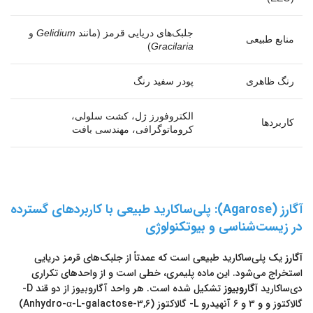
جلبک‌های دریایی قرمز (مانند
Gelidium
و
منابع طبیعی
)
Gracilaria
رنگ ظاهری
پودر سفید رنگ
الکتروفورز ژل، کشت سلولی،
کاربردها
کروماتوگرافی، مهندسی بافت
آگارز (Agarose): پلی‌ساکارید طبیعی با کاربردهای گسترده
در زیست‌شناسی و بیوتکنولوژی
آگارز
یک پلی‌ساکارید طبیعی است که عمدتاً از جلبک‌های قرمز دریایی
استخراج می‌شود. این ماده پلیمری، خطی است و از واحدهای تکراری
دی‌ساکارید
آگاروبیوز
تشکیل شده است. هر واحد آگاروبیوز از دو قند D-
گالاکتوز و و ۳ و ۶ آنهیدرو L- گالاکتوز (۳,۶-Anhydro-α-L-galactose)