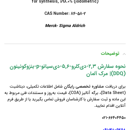
for synthesis, ≥98.0% (iodometric)
CAS Number: 84-58-2
Merck- Sigma Aldrich
توضیحات
نحوه سفارش ۲,۳-دی‌کلرو-۵,۶-دی‌سیانو-p-بنزوکوئینون
(DDQ)
| مرک آلمان
برای دریافت
مشاوره تخصصی رایگان
شامل اطلاعات تکمیلی، دیتاشیت
(Data Sheet)، برگه آنالیز (COA)، قیمت به‌روز و مستندات فنی مربوط به
این ماده و ثبت سفارش با کارشناسان فروش تماس بگیرید یا از طریق فرم
آنلاین اقدام نمایید.
۰۲۱-۶۶۴۰۴۴۵۰