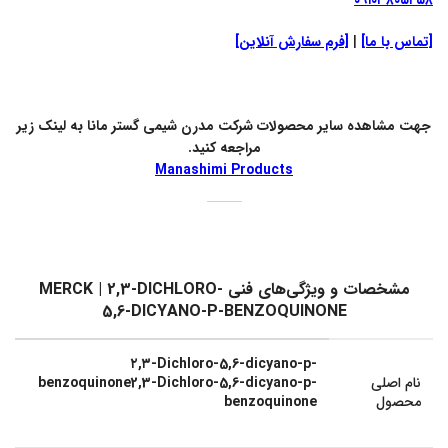
۰۹۱۰۳۸۰۵۲۵۸
[تماس با ما]
|
[فرم سفارش آنلاین]
جهت مشاهده سایر محصولات شرکت مدرن شیمی گستر مانا به لینک زیر
مراجعه کنید.
Manashimi Products
مشخصات و ویژگی‌های فنی MERCK | 2,3-DICHLORO-
5,6-DICYANO-P-BENZOQUINONE
۲,۳-Dichloro-5,6-dicyano-p-
نام اصلی
benzoquinone2,3-Dichloro-5,6-dicyano-p-
محصول
benzoquinone