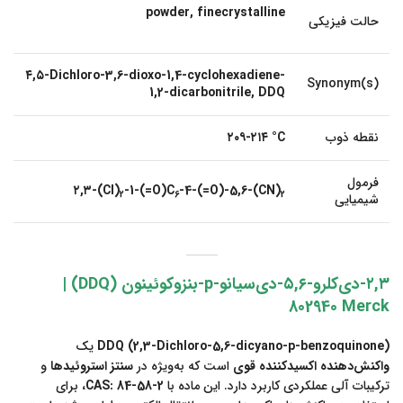
powder, finecrystalline
حالت فیزیکی
۴,۵-Dichloro-3,6-dioxo-1,4-cyclohexadiene-
Synonym(s)
1,2-dicarbonitrile, DDQ
نقطه ذوب
۲۰۹-۲۱۴ °C
فرمول
۲,۳-(Cl)
-1-(=O)C
-4-(=O)-5,6-(CN)
2
6
2
شیمیایی
۲,۳-دی‌کلرو-۵,۶-دی‌سیانو-p-بنزوکوئینون (DDQ) |
802940 Merck
DDQ (2,3-Dichloro-5,6-dicyano-p-benzoquinone)
یک
واکنش‌دهنده اکسیدکننده قوی
است که به‌ویژه در
سنتز استروئیدها
و
ترکیبات آلی عملکردی کاربرد دارد. این ماده با
CAS: 84-58-2
، برای