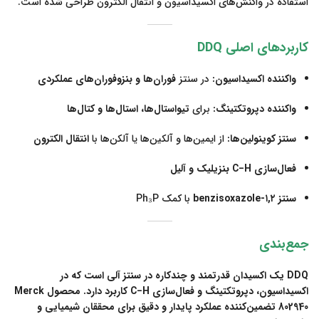
استفاده در واکنش‌های اکسیداسیون و انتقال الکترون طراحی شده است.
کاربردهای اصلی DDQ
واکننده اکسیداسیون:
در سنتز
فوران‌ها و بنزوفوران‌های عملکردی
واکننده دپروتکتینگ:
برای
تیواستال‌ها، استال‌ها و کتال‌ها
سنتز کوینولین‌ها:
از ایمین‌ها و آلکین‌ها یا آلکن‌ها با
انتقال الکترون
فعال‌سازی C−H بنزیلیک و آلیل
سنتز ۱,۲-benzisoxazole
با کمک Ph₃P
جمع‌بندی
DDQ یک اکسیدان قدرتمند و چندکاره در سنتز آلی است که در
اکسیداسیون، دپروتکتینگ و فعال‌سازی C−H کاربرد دارد. محصول Merck
802940 تضمین‌کننده عملکرد پایدار و دقیق برای محققان شیمیایی و