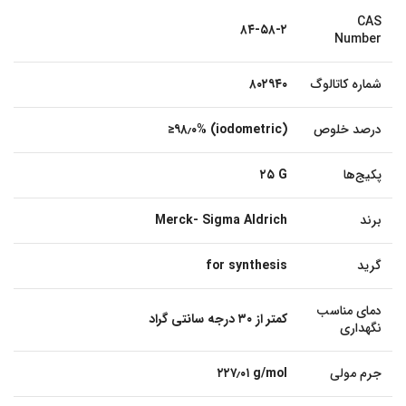
CAS
۸۴-۵۸-۲
Number
شماره کاتالوگ
۸۰۲۹۴۰
درصد خلوص
≥۹۸٫۰% (iodometric)
پکیج‌ها
۲۵ G
برند
Merck- Sigma Aldrich
گرید
for synthesis
دمای مناسب
کمتر از ۳۰ درجه سانتی گراد
نگهداری
جرم مولی
۲۲۷٫۰۱ g/mol