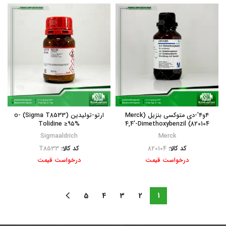
۴و۴′-دی متوکسی بنزیل (Merck
ارتو-تولیدین (Sigma T8533) o-
Tolidine ≥۹۵%
820104) 4,4′-Dimethoxybenzil
Sigmaaldrich
Merck
کد کالا:
820104
کد کالا:
T8533
درخواست قیمت
درخواست قیمت
5
4
3
2
1