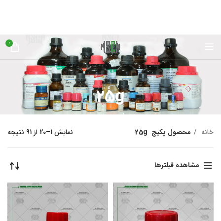
0
25g
خانه
محصول پکیج
25g
نمایش 1–20 از 91 نتیجه
مشاهده فیلترها