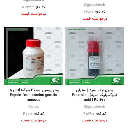
Sigmaaldrich
Sigmaaldrich
کد کالا:
163333
کد کالا:
42867
درخواست قیمت
درخواست قیمت
پروپیولیک اسید (استیلن
پودر پپسین P7000 سیگما آلدریچ |
کربوکسیلیک اسید) | Propiolic
Pepsin from porcine gastric
mucosa
acid | P51400
Merck
Sigmaaldrich
کد کالا:
P51400
کد کالا:
P7000
درخواست قیمت
درخواست قیمت