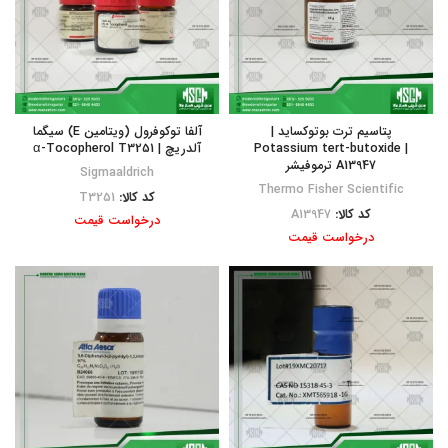
پتاسیم ترت بوتوکساید |
آلفا توکوفرول (ویتامین E) سیگما
Potassium tert-butoxide |
آلدریچ | α-Tocopherol T3251
A13947 ترموفیشر
Sigmaaldrich
Thermo Fisher Scientific
کد کالا:
T3251
کد کالا:
A13947
درخواست قیمت
درخواست قیمت