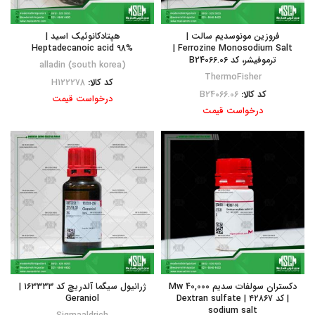
فروزین مونوسدیم سالت |
هپتادکانوئیک اسید |
Heptadecanoic acid 98%
Ferrozine Monosodium Salt |
ترموفیشر، کد B24066.06
alladin (south korea)
ThermoFisher
کد کالا:
H122278
کد کالا:
B24066.06
درخواست قیمت
درخواست قیمت
دکستران سولفات سدیم Mw 40,000
ژرانیول سیگما آلدریچ کد ۱۶۳۳۳۳ |
| کد ۴۲۸۶۷ | Dextran sulfate
Geraniol
sodium salt