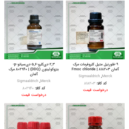
۹-فلورنیل متیل کلروفرمات مرک
۲,۳-دی‌کلرو-۵,۶-دی‌سیانو-p-
آلمان ۸۱۸۲۰۳ | Fmoc chloride
بنزوکوئینون (DDQ) | 802940 مرک
آلمان
Sigmaaldrich
,
Merck
Sigmaaldrich
,
Merck
کد کالا:
818203
کد کالا:
802940
درخواست قیمت
درخواست قیمت