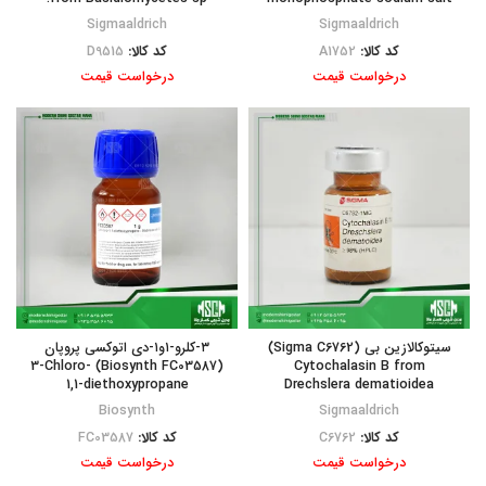
Sigmaaldrich
Sigmaaldrich
کد کالا:
A1752
کد کالا:
D9515
درخواست قیمت
درخواست قیمت
سیتوکالازین بی (Sigma C6762)
۳-کلرو-۱و۱-دی اتوکسی پروپان
(Biosynth FC03587) 3-Chloro-
Cytochalasin B from
1,1-diethoxypropane
Drechslera dematioidea
Biosynth
Sigmaaldrich
کد کالا:
C6762
کد کالا:
FC03587
درخواست قیمت
درخواست قیمت