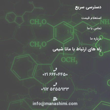
دسترسی سریع
استعلام قیمت
تماس با ما
درباره ما
راه های ارتباط با مانا شیمی
66404450 021
5255933 0912
info@manashimi.com