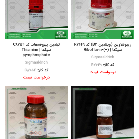
ریبوفلاوین (ویتامین B2) کد R7649
تیامین پیروفسفات کد C8754
سیگما | (−)-Riboflavin
سیگما | Thiamine
pyrophosphate
Sigmaaldrich
Sigmaaldrich
کد کالا:
R7649
کد کالا:
C8754
درخواست قیمت
درخواست قیمت