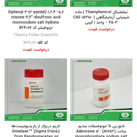
تیامفنیکل Thiamphenicol | ماده
۵,۶-Diphenyl-3-(2-pyridyl)-1,2,4-
شیمیایی آزمایشگاهی | CAS 15318-
triazine-4,4″-disulfonic acid
45-3 – واحد ۱ گرمی
monosodium salt hydrate
ترموفیشر، کد B24066
درخواست قیمت
Thermo Fisher Scientific
کد کالا:
B24066
درخواست قیمت
ادنوزین ۵′-مونوفسفات سدیم
انزیم دریزلاز از بازیدیومیست‌‌ها
سالت (A1752) Adenosine 5′-
(Sigma D9515) Driselase™
from Basidiomycetes sp.
monophosphate sodium salt