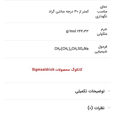
دمای
مناسب
کمتر از ۳۰ درجه سانتی گراد
نگهداری
جرم
۲۴۴٫۳۳ g/mol
ملکولی
فرمول
CH
(CH
)
CH
SO
Na
3
2
8
2
3
شیمیایی
کاتالوگ محصولات Sigmaaldrich
توضیحات تکمیلی
نظرات (0)