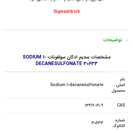
Sigmaaldrich
توضیحات
مشخصات سدیم ۱دکان سولفونات
SODIUM 1-
DECANESULFONATE 30633
نام
اصلی
Sodium 1-decanesulfonate
محصول
۱۳۴۱۹-۶۱-۹
CAS
شماره
۳۰۶۳۳
کاتالوگ