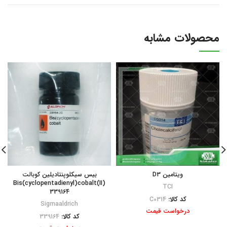
محصولات مشابه
ویتامین D3
بیس سیکلوپنتادیلین کوبالت
Bis(cyclopentadienyl)cobalt(II)
TCI
339164
کد کالا:
C0314
Sigmaaldrich
درخواست قیمت
کد کالا:
339164