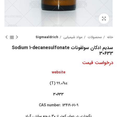
بزرگنمایی تصویر
خانه
محصولات
مواد شیمیایی
Sigmaaldrich
سدیم ۱دکان سولفونات Sodium 1-decanesulfonate
30633
درخواست قیمت
website
≥99.0% (T)
30633
CAS number: 13419-61-9
نگهداری در دمای کمتر از 30 درجه سانتی گراد