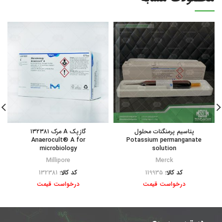
پتاسیم پرمنگنات محلول
گازپک A مرک ۱۳۲۳۸۱
Anaerocult® A for
Potassium permanganate
microbiology
solution
Millipore
Merck
کد کالا:
119935
کد کالا:
132381
درخواست قیمت
درخواست قیمت