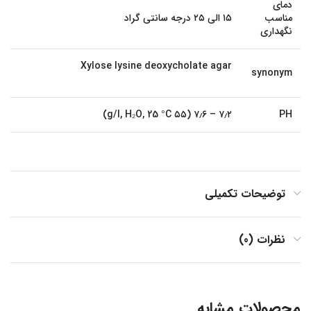
دمای
مناسب
۱۵ الی ۲۵ درجه سانتی گراد
نگهداری
Xylose lysine deoxycholate agar
synonym
۷٫۲ – ۷٫۶ (۵۵ g/l, H₂O, 25 °C)
PH
توضیحات تکمیلی
نظرات (0)
محصولات مشابه