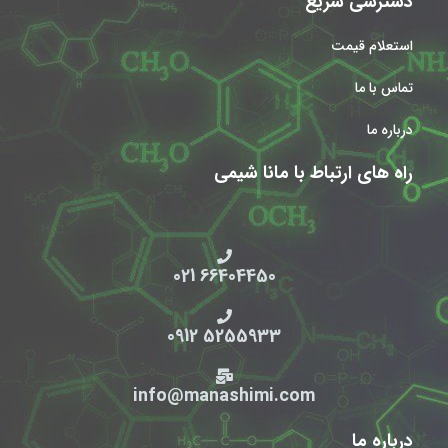
دسترسی سریع
استعلام قیمت
تماس با ما
درباره ما
راه های ارتباط با مانا شیمی
66404450 021
5255933 0912
info@manashimi.com
درباره ما