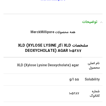
توضیحات
همه محصولات MerckMillipore
مشخصات XLD آگار
XLD (XYLOSE LYSINE
DEOXYCHOLATE) AGAR 105287
نام اصلی
XLD (Xylose Lysine Deoxycholate) agar
محصول
۵۵ g/l
Solubility
شماره
۱۰۵۲۸۷
کاتالوگ