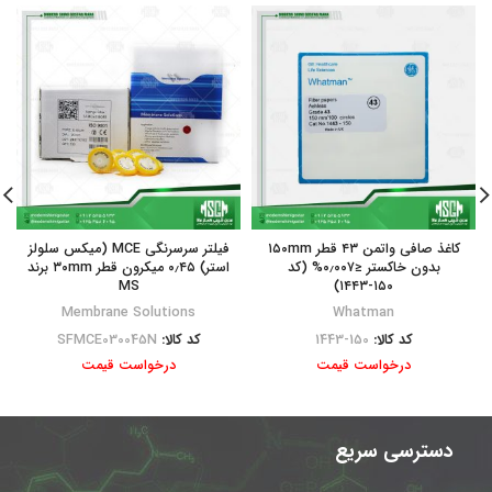
کاغذ صافی واتمن ۴۳ قطر ۱۵۰mm
فیلتر سرسرنگی MCE (میکس سلولز
بدون خاکستر ≤۰٫۰۰۷% (کد
استر) ۰٫۴۵ میکرون قطر ۳۰mm برند
MS
۱۵۰-۱۴۴۳)
Membrane Solutions
Whatman
کد کالا:
150-1443
کد کالا:
SFMCE030045N
درخواست قیمت
درخواست قیمت
دسترسی سریع