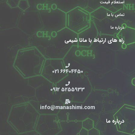
استعلام قیمت
تماس با ما
درباره ما
راه های ارتباط با مانا شیمی
66404450 021
5255933 0912
info@manashimi.com
درباره ما