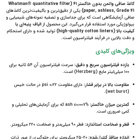
کاغذ صافی واتمن بدون خاکستر ۴۱ (Whatman® quantitative filter
paper, ashless, Grade 41)
یکی از دقیق‌ترین و باکیفیت‌ترین کاغذهای
صافی آزمایشگاهی است که برای جداسازی و تصفیه نمونه‌های شیمیایی و
بیولوژیکی مورد استفاده قرار می‌گیرد. این محصول از
الیاف پنبه‌ای با
کیفیت بالا (high-quality cotton linters)
تولید شده و دارای استحکام
و دقت بالایی در فرآیند فیلتراسیون است.
ویژگی‌های کلیدی
بازده فیلتراسیون سریع و دقیق:
سرعت فیلتراسیون آن ۵۴ ثانیه برای
۱۰۰ میلی‌لیتر مایع (Herzberg) است.
مقاومت بالا در برابر فشار:
دارای مقاومت ۰٫۲۲ psi در حالت خیس
(wet burst).
کمترین میزان خاکستر:
ash ≤۰٫۰۰۷% که برای آزمایش‌های تحلیلی و
کمی ضروری است.
قطر و ضخامت استاندارد:
قطر ۹۰ میلی‌متر و ضخامت ۲۲۰ میکرومتر.
اندازه منافذ کنترل‌شده:
۲۰-۲۵ میکرومتر برای جلوگیری از عبور ذرات