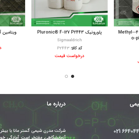
۴-متیل -اُ- فنیلن دی آمین ۴-Methyl-
پلورونیک Pluronic® F-127 P2443
ویتامین آ tamin A Palmitate
o-p
Sigmaaldrich
د
کد کالا:
P2443
درخواست قیمت
شیمی
درباره ما
66404450
شرکت مدرن شیمی گستر مانا با بیش 
آزمایشگاهی, مفتخر است آمادگی خود 