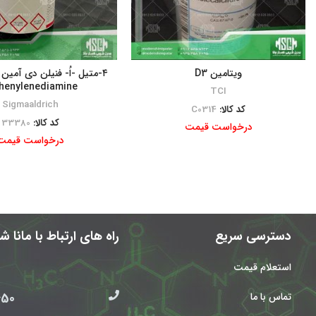
ویتامین D3
henylenediamine
TCI
Sigmaaldrich
کد کالا:
C0314
کد کالا:
33380
درخواست قیمت
درخواست قیمت
دسترسی سریع
راه های ارتباط با مانا 
استعلام قیمت
 021
تماس با ما