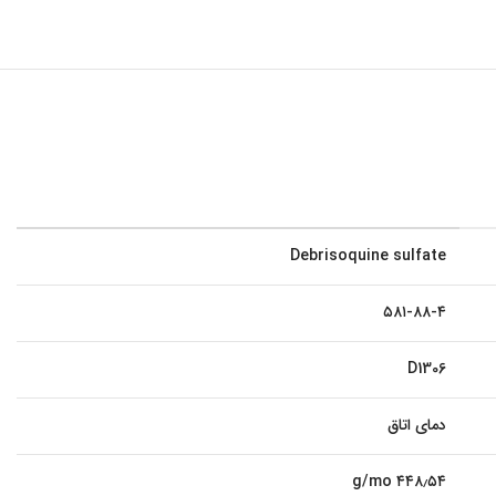
Debrisoquine sulfate
۵۸۱-۸۸-۴
D1306
دمای اتاق
۴۴۸٫۵۴ g/mo