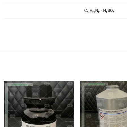
C
H
N
· H
SO
20
26
6
2
4