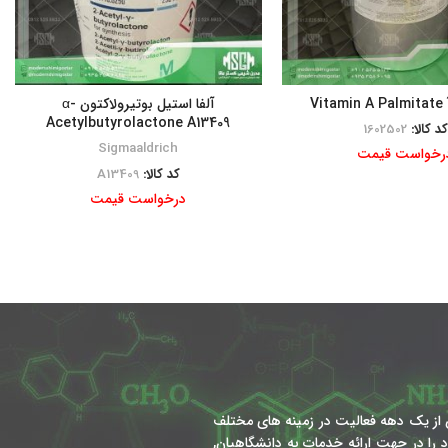
Vi
آلفا استیل بوتیرولاکتون α-
Acetylbutyrolactone A13409
کد کالا:
1602502
Sigmaaldrich
رخواست قیمت
کد کالا:
A13409
درخواست قیمت
از یک دهه فعالیت در زمینه های مختلف
را در جهت ارائه خدمات به دانشگاهیان,