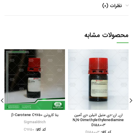
نظرات (0)
محصولات مشابه
ان, ان-دی متیل اتیلن دی آمین
بتا کاروتن β-Carotene C9750
N,N-Dimethylethylenediamine
Sigmaaldrich
D158003
کد کالا:
C9750
کد کالا:
D158003