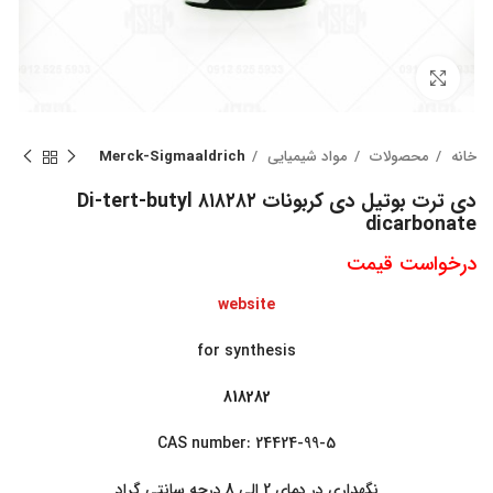
بزرگنمایی تصویر
خانه
محصولات
مواد شیمیایی
Merck-Sigmaaldrich
دی ترت بوتیل دی کربونات ۸۱۸۲۸۲ Di-tert-butyl
dicarbonate
درخواست قیمت
website
for synthesis
818282
CAS number: 24424-99-5
نگهداری در دمای 2 الی 8 درجه سانتی گراد