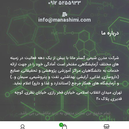
5255933 0912
info@manashimi.com
درباره ما
شرکت مدرن شیمی گستر مانا با بیش از یک دهه فعالیت در زمینه
های مختلف آزمایشگاهی, مفتخر است آمادگی خود را در جهت ارائه
خدمات به دانشگاهیان, مراکز آموزشی پژوهشی و تحقیقاتی, صنایع
(داروسازی, غذایی, آرایشی بهداشتی, نفت و پتروشیمی, سیمان و..)
و آزمایشگاه های همکار مرجع (استاندارد و غذا و دارو) اعلام نماید.
تهران, میدان انقلاب اسلامی, خیابان فخر رازی, خیابان نظری, کوچه
قدیری, پلاک 20
تمام حقوق این سایت متعلق به برند ماناشیمی می باشد.
0