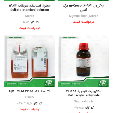
ام-کرزول ۸۰۹۶۹۱ m-Cresol مرک
محلول استاندارد سولفات ۱۱۹۸۱۳
آلمان
Sulfate standard solution
Merck
Sigmaaldrich
,
Merck
درخواست قیمت
کد کالا:
119813
درخواست قیمت
متاکریلیک انیدرید ۲۷۶۶۸۵
Opti-MEM 31985-047 500 ml
Methacrylic anhydride
Gibco
Sigmaaldrich
کد کالا:
31985-047
کد کالا:
276685
درخواست قیمت