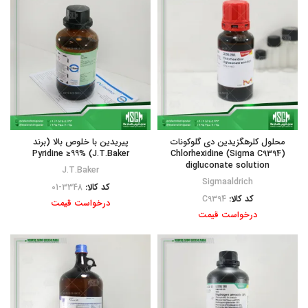
محلول کلرهگزیدین دی گلوکونات
پیریدین با خلوص بالا (برند
J.T.Baker) Pyridine ≥۹۹%
(Sigma C9394) Chlorhexidine
digluconate solution
J.T.Baker
Sigmaaldrich
کد کالا:
3348-01
کد کالا:
C9394
درخواست قیمت
درخواست قیمت