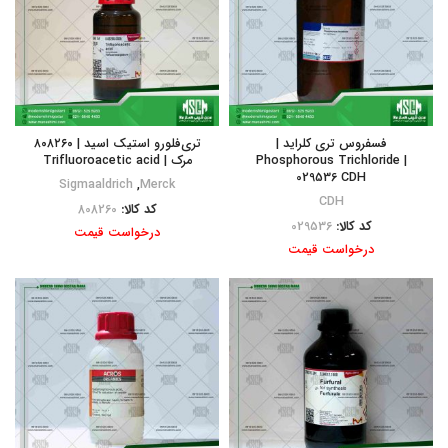
فسفروس تری کلراید |
تری‌فلورو استیک اسید | ۸۰۸۲۶۰
Phosphorous Trichloride |
مرک | Trifluoroacetic acid
029536 CDH
Sigmaaldrich
,
Merck
CDH
کد کالا:
808260
کد کالا:
029536
درخواست قیمت
درخواست قیمت