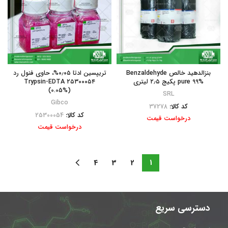
بنزالدهید خالص Benzaldehyde
تریپسین ادتا ۰٫۰۵%، حاوی فنول رد
pure 99% پکیج ۲٫۵ لیتری
۲۵۳۰۰۰۵۴ Trypsin-EDTA
(0.05%)
SRL
Gibco
کد کالا:
37278
کد کالا:
25300054
درخواست قیمت
درخواست قیمت
4
3
2
1
دسترسی سریع