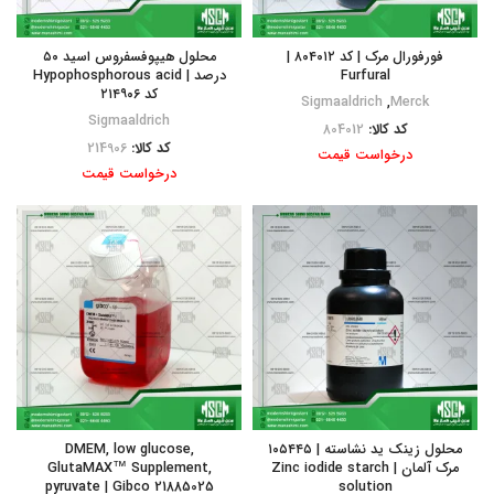
فورفورال مرک | کد ۸۰۴۰۱۲ |
محلول هیپوفسفروس اسید ۵۰
Furfural
درصد | Hypophosphorous acid
کد ۲۱۴۹۰۶
Sigmaaldrich
,
Merck
Sigmaaldrich
کد کالا:
804012
کد کالا:
214906
درخواست قیمت
درخواست قیمت
محلول زینک ید نشاسته | ۱۰۵۴۴۵
DMEM, low glucose,
مرک آلمان | Zinc iodide starch
GlutaMAX™ Supplement,
pyruvate | Gibco 21885025
solution