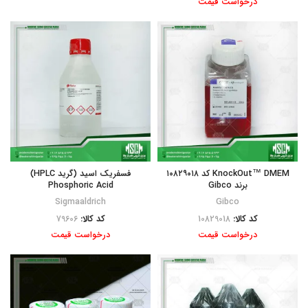
درخواست قیمت
KnockOut™ DMEM کد ۱۰۸۲۹۰۱۸
فسفریک اسید (گرید HPLC)
برند Gibco
Phosphoric Acid
Sigmaaldrich
Gibco
کد کالا:
10829018
کد کالا:
79606
درخواست قیمت
درخواست قیمت