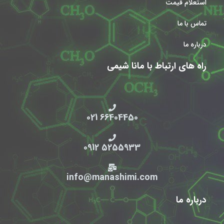
استعلام قیمت
تماس با ما
درباره ما
راه های ارتباط با مانا شیمی
66404450 021
5255933 0912
info@manashimi.com
درباره ما