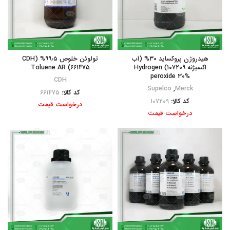
هیدروژن پروکساید ۳۰% (اب
تولوئن خلوص ۹۹٫۵% (CDH
اکسیژنه ۱۰۷۲۰۹) Hydrogen
661475) Toluene AR
peroxide 30%
CDH
Supelco
,
Merck
کد کالا:
661475
کد کالا:
107209
درخواست قیمت
درخواست قیمت