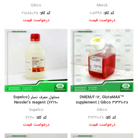
Gibco
Merck
کد کالا:
105445
کد کالا:
21885025
درخواست قیمت
درخواست قیمت
DMEM/F-12, GlutaMAX™
محلول معرف نسلر (Supelco
72190) Nessler′s reagent
supplement | Gibco 31331028
Supelco
Gibco
کد کالا:
31331028
کد کالا:
72190
درخواست قیمت
درخواست قیمت