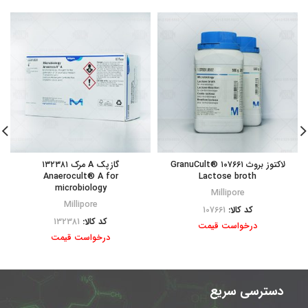
لاکتوز بروث ۱۰۷۶۶۱ GranuCult®
گازپک A مرک ۱۳۲۳۸۱
Anaerocult® A for
Lactose broth
microbiology
Millipore
Millipore
کد کالا:
107661
کد کالا:
132381
درخواست قیمت
درخواست قیمت
دسترسی سریع