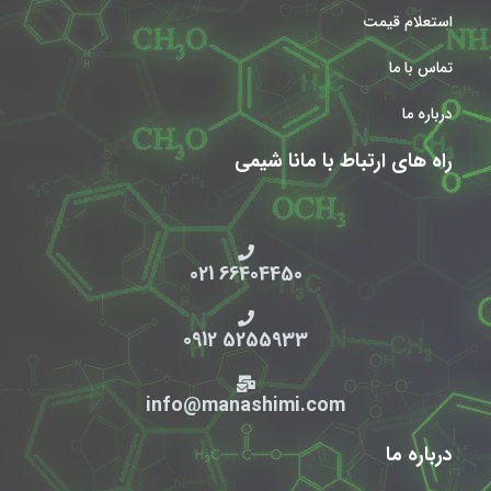
استعلام قیمت
تماس با ما
درباره ما
راه های ارتباط با مانا شیمی
66404450 021
5255933 0912
info@manashimi.com
درباره ما