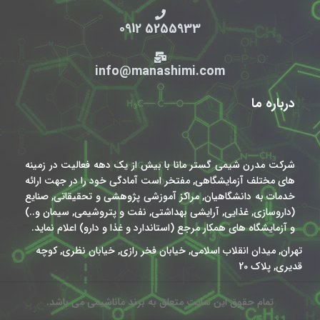
5255933 0912
info@manashimi.com
درباره ما
شرکت مدرن شیمی گستر مانا با بیش از یک دهه فعالیت در زمینه
های مختلف آزمایشگاهی, مفتخر است آمادگی خود را در جهت ارائه
خدمات به دانشگاهیان, مراکز آموزشی پژوهشی و تحقیقاتی, صنایع
(داروسازی, غذایی, آرایشی بهداشتی, نفت و پتروشیمی, سیمان و..)
و آزمایشگاه های همکار مرجع (استاندارد و غذا و دارو) اعلام نماید.
تهران, میدان انقلاب اسلامی, خیابان فخر رازی, خیابان نظری, کوچه
قدیری, پلاک 20
تمام حقوق این سایت متعلق به برند ماناشیمی می باشد.