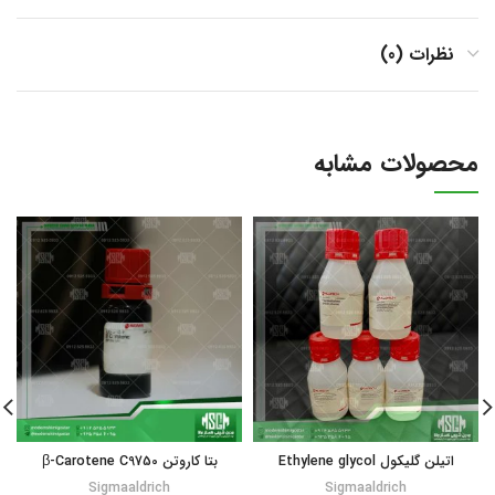
نظرات (0)
محصولات مشابه
اتیلن گلیکول Ethylene glycol
بتا کاروتن β-Carotene C9750
Sigmaaldrich
Sigmaaldrich