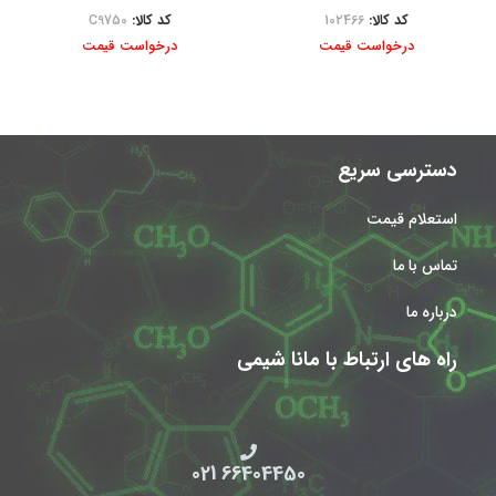
کد کالا:
102466
کد کالا:
C9750
درخواست قیمت
درخواست قیمت
دسترسی سریع
استعلام قیمت
تماس با ما
درباره ما
راه های ارتباط با مانا شیمی
66404450 021