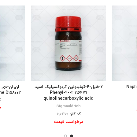
۲-فنیل-۴-کوئینولین کربوکسیلیک اسید
ne D158003
۱۹۶۴۷۹ ۲-Phenyl-4-
quinolinecarboxylic acid
ک
Sigmaaldrich
د
کد کالا:
196479
درخواست قیمت