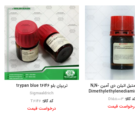
ان, ان-دی متیل اتیلن دی آمین N,N-
تریپان بلو trypan blue t6146
Dimethylethylenediami
Sigmaaldrich
د کالا:
D158003
کد کالا:
T6146
رخواست قیمت
درخواست قیمت