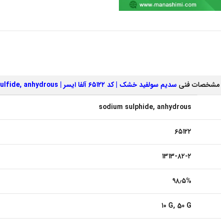
و مشخصات فنی
سدیم سولفید خشک | کد ۶۵۱۲۲ آلفا ایسر | Sodium sulfide, anhydrous
sodium sulphide, anhydrous
۶۵۱۲۲
۱۳۱۳-۸۲-۲
۹۸٫۵%
۱۰ G, 50 G