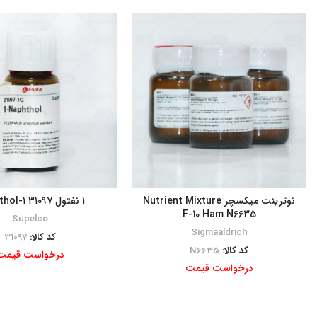
نوترینت میکسچر Nutrient Mixture
۱ نفتول ۳۱۰۹۷ ۱-Naphthol
F-10 Ham N6635
Supelco
Sigmaaldrich
کد کالا:
31097
کد کالا:
N6635
درخواست قیمت
درخواست قیمت