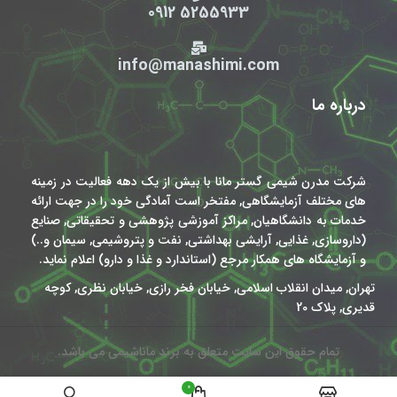
5255933 0912
info@manashimi.com
درباره ما
شرکت مدرن شیمی گستر مانا با بیش از یک دهه فعالیت در زمینه
های مختلف آزمایشگاهی, مفتخر است آمادگی خود را در جهت ارائه
خدمات به دانشگاهیان, مراکز آموزشی پژوهشی و تحقیقاتی, صنایع
(داروسازی, غذایی, آرایشی بهداشتی, نفت و پتروشیمی, سیمان و..)
و آزمایشگاه های همکار مرجع (استاندارد و غذا و دارو) اعلام نماید.
تهران, میدان انقلاب اسلامی, خیابان فخر رازی, خیابان نظری, کوچه
قدیری, پلاک 20
تمام حقوق این سایت متعلق به برند ماناشیمی می باشد.
0