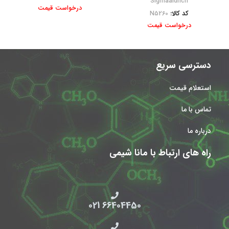
Sigmaaldrich
درخواست قیمت
کد کالا:
N5260
درخواست قیمت
دسترسی سریع
استعلام قیمت
تماس با ما
درباره ما
راه های ارتباط با مانا شیمی
66404450 021