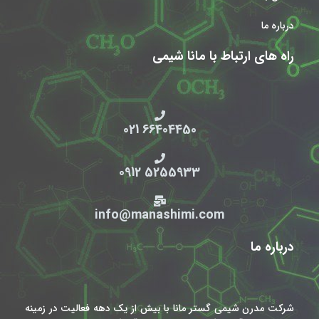
درباره ما
راه های ارتباط با مانا شیمی
66404450 021
5255933 0912
info@manashimi.com
درباره ما
شرکت مدرن شیمی گستر مانا با بیش از یک دهه فعالیت در زمینه