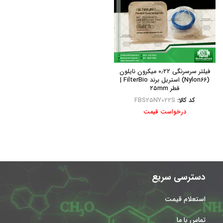
فیلتر سرسرنگی ۰٫۲۲ میکرون نایلون
(Nylon66) استریل برند FilterBio |
قطر ۲۵mm
کد کالا:
FBS25NY022S
درخواست قیمت
دسترسی سریع
استعلام قیمت
تماس با ما