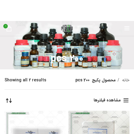
0
200 pcs
خانه
محصول پکیج
200 pcs
Showing all 2 results
مشاهده فیلترها