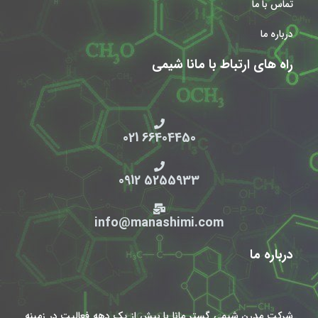
تماس با ما
درباره ما
راه های ارتباط با مانا شیمی
66404450 021
5255933 0912
info@manashimi.com
درباره ما
شرکت مدرن شیمی گستر مانا با بیش از یک دهه فعالیت در زمینه