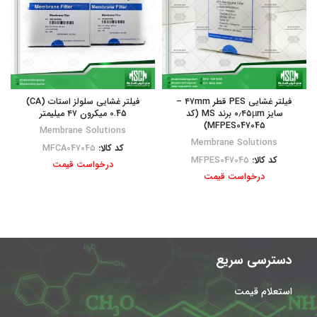
فیلتر غشایی PES قطر ۴۷mm –
فیلتر غشایی سلولز استات (CA)
سایز ۰٫۴۵µm برند MS (کد
0.45 میکرون ۴۷ میلیمتر
MFPES047045)
Membrane Solutions
Membrane Solutions
کد کالا:
MFCA047045
کد کالا:
MFPES047045
درخواست قیمت
درخواست قیمت
دسترسی سریع
استعلام قیمت