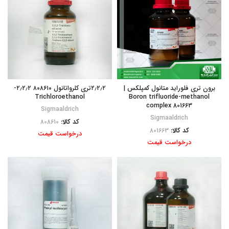
برون تری فلوراید متانول کمپلکس |
۲٫۲٫۲تری کلرواتانول ۸۰۸۶۱۰ ۲٫۲٫۲-
Trichloroethanol
Boron trifluoride-methanol
complex 801663
Sigmaaldrich
Sigmaaldrich
کد کالا:
808610
کد کالا:
801663
درخواست قیمت
درخواست قیمت