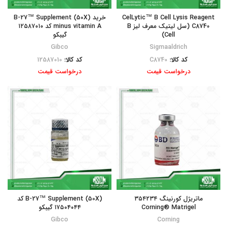
CelLytic™ B Cell Lysis Reagent
خرید B-27™ Supplement (50X)
C8740 (سل لیتیک معرف لیز B
minus vitamin A کد ۱۲۵۸۷۰۱۰
Cell)
گیبکو
Gibco
Sigmaaldrich
کد کالا:
C8740
کد کالا:
12587010
درخواست قیمت
درخواست قیمت
ماتریژل کورنینگ ۳۵۴۲۳۴
B-27™ Supplement (50X) کد
Corning® Matrigel
۱۷۵۰۴۰۴۴ گیبکو
Gibco
Corning