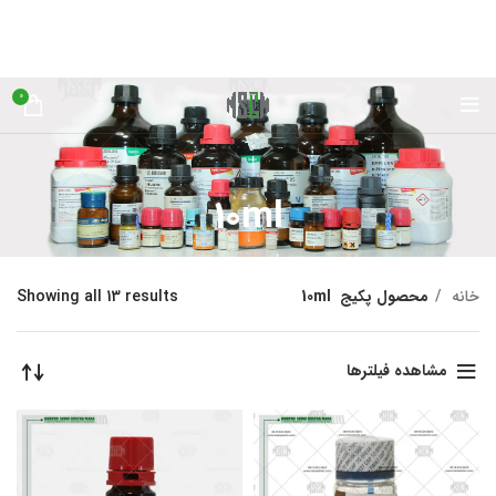
0
10ml
خانه
محصول پکیج
10ml
Showing all 13 results
مشاهده فیلترها