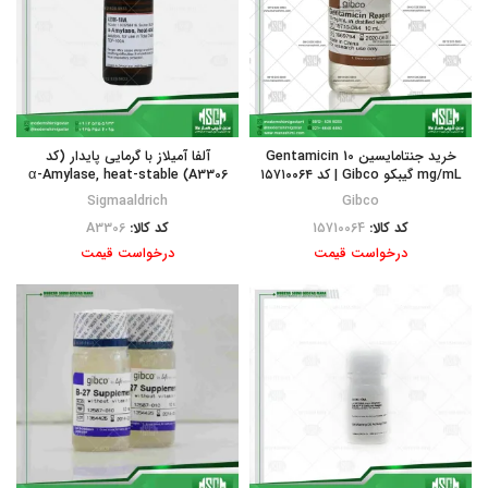
خرید جنتامایسین Gentamicin 10
آلفا آمیلاز با گرمایی پایدار (کد
mg/mL گیبکو Gibco | کد ۱۵۷۱۰۰۶۴
A3306) α-Amylase, heat-stable
Sigmaaldrich
Gibco
کد کالا:
15710064
کد کالا:
A3306
درخواست قیمت
درخواست قیمت