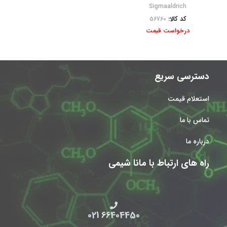
Sigmaaldrich
کد کالا:
56760
درخواست قیمت
دسترسی سریع
استعلام قیمت
تماس با ما
درباره ما
راه های ارتباط با مانا شیمی
66404450 021