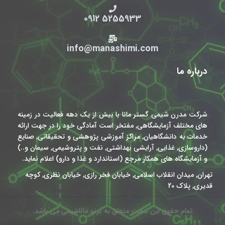
5255933 0912
info@manashimi.com
درباره ما
شرکت مدرن شیمی گستر مانا با بیش از یک دهه فعالیت در زمینه
های مختلف آزمایشگاهی, مفتخر است آمادگی خود را در جهت ارائه
خدمات به دانشگاهیان, مراکز آموزشی پژوهشی و تحقیقاتی, صنایع
(داروسازی, غذایی, آرایشی بهداشتی, نفت و پتروشیمی, سیمان و..)
و آزمایشگاه های همکار مرجع (استاندارد و غذا و دارو) اعلام نماید.
تهران, میدان انقلاب اسلامی, خیابان فخر رازی, خیابان نظری, کوچه
قدیری, پلاک 20
تمام حقوق این سایت متعلق به برند ماناشیمی می باشد.