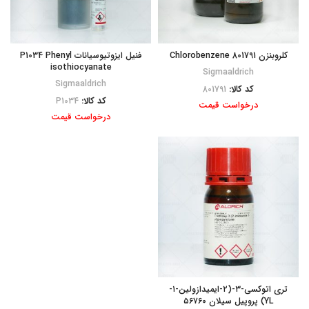
کلروبنزن Chlorobenzene 801791
فنیل ایزوتیوسیانات P1034 Phenyl
isothiocyanate
Sigmaaldrich
Sigmaaldrich
کد کالا:
801791
کد کالا:
P1034
درخواست قیمت
درخواست قیمت
تری اتوکسی-۳-(۲-ایمیدازولین-۱-
YL) پروپیل سیلان ۵۶۷۶۰