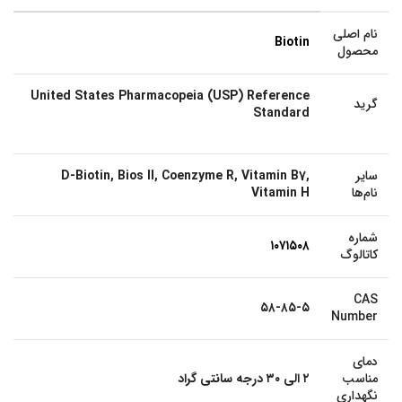
نام اصلی
Biotin
محصول
United States Pharmacopeia (USP) Reference
گرید
Standard
سایر
D-Biotin, Bios II, Coenzyme R, Vitamin B7,
نام‌ها
Vitamin H
شماره
۱۰۷۱۵۰۸
کاتالوگ
CAS
۵۸-۸۵-۵
Number
دمای
مناسب
۲ الی ۳۰ درجه سانتی گراد
نگهداری