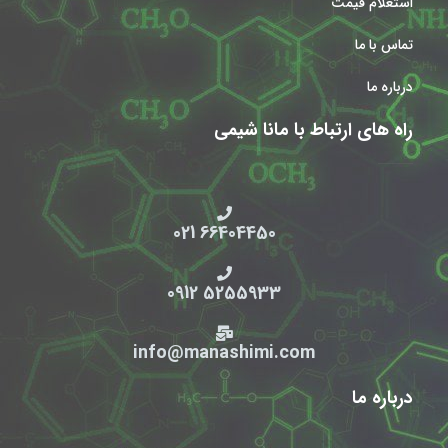
استعلام قیمت
تماس با ما
درباره ما
راه های ارتباط با مانا شیمی
66404450 021
5255933 0912
info@manashimi.com
درباره ما