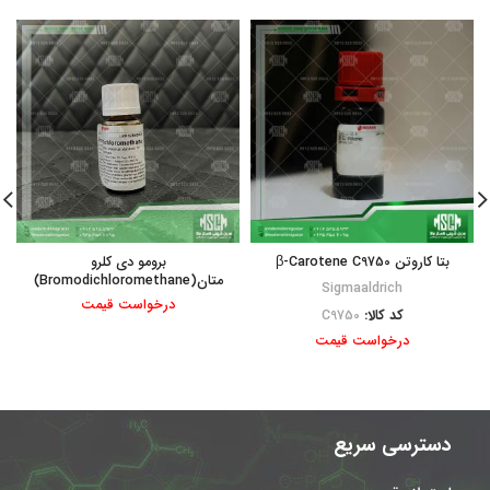
بتا کاروتن β-Carotene C9750
برومو دی کلرو
متان(Bromodichloromethane)
Sigmaaldrich
درخواست قیمت
کد کالا:
C9750
درخواست قیمت
دسترسی سریع