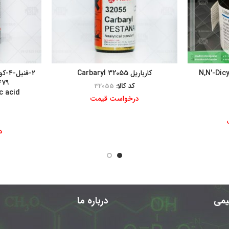
N,N′-Dic
کارباریل Carbaryl 32055
۲-فن
کد کالا:
32055
c acid
درخواست قیمت
د
شیمی
درباره ما