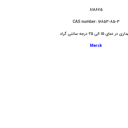
818875
CAS number: 16853-85-3
 در دمای 15 الی 25 درجه سانتی گراد
Merck