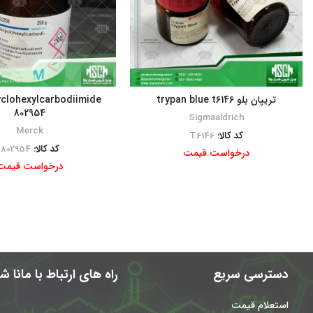
تریپان بلو trypan blue t6146
yclohexylcarbodiimide
802954
Sigmaaldrich
Merck
کد کالا:
T6146
کد کالا:
802954
درخواست قیمت
درخواست قیمت
دسترسی سریع
راه های ارتباط با مانا 
استعلام قیمت