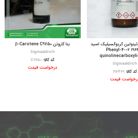
یل-۴-کوئینولین کربوکسیلیک اسید
بتا کاروتن β-Carotene C9750
۱۹۶۴۷۹ ۲-Phenyl-4-
Sigmaaldrich
quinolinecarboxyli
کد کالا:
C9750
Sigmaaldrich
درخواست قیمت
کد کالا:
196479
رخواست قیمت