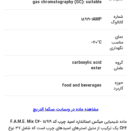
gas chromatography (GC): suitable
شماره
۱۸۹۱۹-۱AMP
کاتالوگ
دمای
مناسب
−۲۰°C
نگهداری
گروه
carboxylic acid
عاملی
ester
حوزه
food and beverages
کاربرد
مشاهده ماده در وبسایت سیگما آلدریچ
ماده شیمیایی
میکس استاندارد اسید چرب کد ۱۸۹۱۹ F.A.M.E. Mix C4-
C24
یک ترکیب از متیل استرهای اسیدهای چرب است که شامل ۳۷ نوع