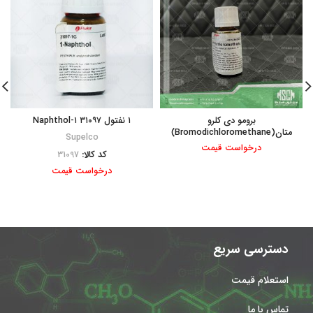
برومو دی کلرو
۱ نفتول ۳۱۰۹۷ ۱-Naphthol
متان(Bromodichloromethane)
Supelco
درخواست قیمت
کد کالا:
31097
درخواست قیمت
دسترسی سریع
استعلام قیمت
تماس با ما