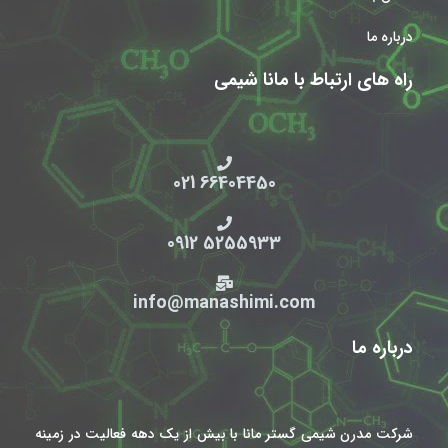
درباره ما
راه های ارتباط با مانا شیمی
66404450 021
5255933 0912
info@manashimi.com
درباره ما
شرکت مدرن شیمی گستر مانا با بیش از یک دهه فعالیت در زمینه