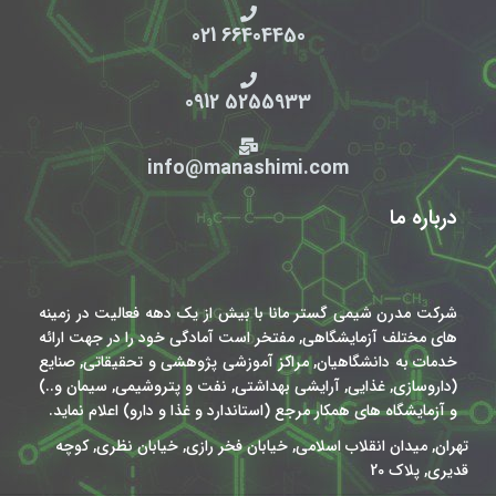
66404450 021
5255933 0912
info@manashimi.com
درباره ما
شرکت مدرن شیمی گستر مانا با بیش از یک دهه فعالیت در زمینه
های مختلف آزمایشگاهی, مفتخر است آمادگی خود را در جهت ارائه
خدمات به دانشگاهیان, مراکز آموزشی پژوهشی و تحقیقاتی, صنایع
(داروسازی, غذایی, آرایشی بهداشتی, نفت و پتروشیمی, سیمان و..)
و آزمایشگاه های همکار مرجع (استاندارد و غذا و دارو) اعلام نماید.
تهران, میدان انقلاب اسلامی, خیابان فخر رازی, خیابان نظری, کوچه
قدیری, پلاک 20