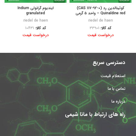
کوئینالدین رد (CAS 117-92-0)
ایندیوم گرانولی Indium
Quinaldine red – واحد ۵ گرمی
granulated
riedel de haen
riedel de haen
کد کالا:
33901
کد کالا:
10431
درخواست قیمت
درخواست قیمت
دسترسی سریع
استعلام قیمت
تماس با ما
درباره ما
راه های ارتباط با مانا شیمی