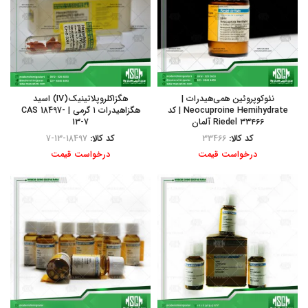
نئوکوپروئین همی‌هیدرات |
هگزاکلروپلاتینیک(IV) اسید
Neocuproine Hemihydrate | کد
هگزاهیدرات ۱ گرمی | CAS 18497-
۳۳۴۶۶ Riedel آلمان
13-7
کد کالا:
33466
کد کالا:
18497-13-7
درخواست قیمت
درخواست قیمت