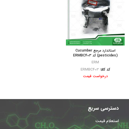
استاندارد مرجع Cucumber
(pesticides) کد ERMBC403
ERM
کد کالا:
ERMBC403
درخواست قیمت
دسترسی سریع
استعلام قیمت