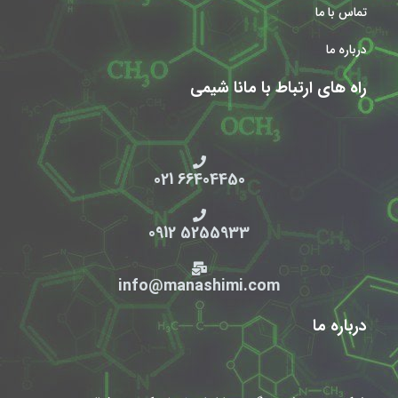
تماس با ما
درباره ما
راه های ارتباط با مانا شیمی
66404450 021
5255933 0912
info@manashimi.com
درباره ما