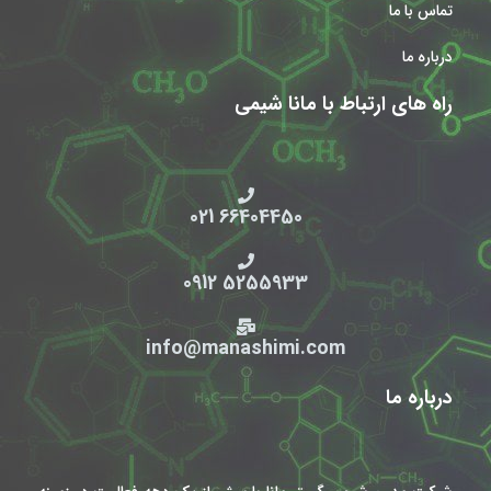
تماس با ما
درباره ما
راه های ارتباط با مانا شیمی
66404450 021
5255933 0912
info@manashimi.com
درباره ما