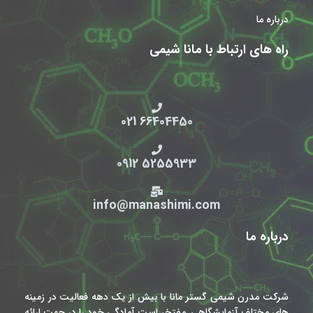
درباره ما
راه های ارتباط با مانا شیمی
66404450 021
5255933 0912
info@manashimi.com
درباره ما
شرکت مدرن شیمی گستر مانا با بیش از یک دهه فعالیت در زمینه
های مختلف آزمایشگاهی, مفتخر است آمادگی خود را در جهت ارائه