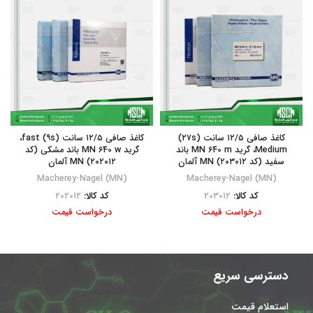
کاغذ صافی ۱۲/۵ سانت (۲۷s)
کاغذ صافی ۱۲/۵ سانت (۹s) fast،
Medium، گرید MN 640 m باند
گرید MN 640 w باند مشکی (کد
سفید (کد ۲۰۳۰۱۲) MN آلمان
۲۰۲۰۱۲) MN آلمان
Macherey-Nagel (MN)
Macherey-Nagel (MN)
کد کالا:
203012
کد کالا:
202012
درخواست قیمت
درخواست قیمت
دسترسی سریع
استعلام قیمت