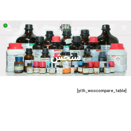
0
سنجش
خانه
سنجش
[yith_woocompare_table]