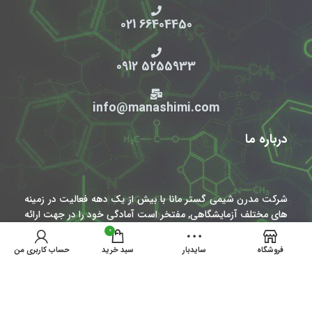
66404450 021
5255933 0912
info@manashimi.com
درباره ما
شرکت مدرن شیمی گستر مانا با بیش از یک دهه فعالیت در زمینه
های مختلف آزمایشگاهی, مفتخر است آمادگی خود را در جهت ارائه
خدمات به دانشگاهیان, مراکز آموزشی پژوهشی و تحقیقاتی, صنایع
0
(داروسازی, غذایی, آرایشی بهداشتی, نفت و پتروشیمی, سیمان و..)
فروشگاه
سایدبار
سبد خرید
حساب کاربری من
و آزمایشگاه های همکار مرجع (استاندارد و غذا و دارو) اعلام نماید.
تهران, میدان انقلاب اسلامی, خیابان فخر رازی, خیابان نظری, کوچه
قدیری, پلاک 20