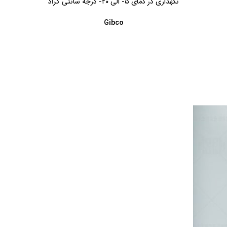
نگهداری در دمای ۵- الی ۲۰- درجه سانتی گراد
Gibco