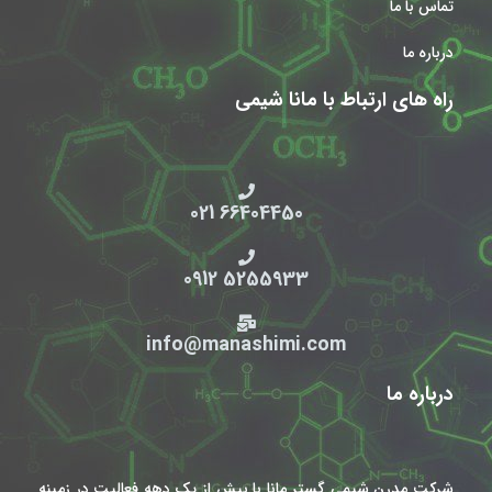
تماس با ما
درباره ما
راه های ارتباط با مانا شیمی
66404450 021
5255933 0912
info@manashimi.com
درباره ما
شرکت مدرن شیمی گستر مانا با بیش از یک دهه فعالیت در زمینه