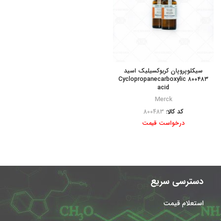
سیکلوپروپان کربوکسیلیک اسید
۸۰۰۴۸۳ Cyclopropanecarboxylic
acid
Merck
کد کالا:
800483
درخواست قیمت
دسترسی سریع
استعلام قیمت