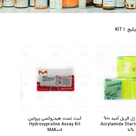
کیج
1 KIT
کیت استارتر ژل اکریل آمید ۱۰%
کیت تست هیدروکسی پرولین
Hydroxyproline Assay Kit
۱۶۱۰۱۸۲ Acrylamide Star
MAK008
10%