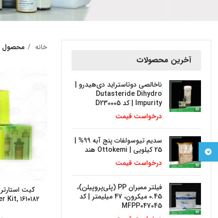
خانه
محصول پ
آخرین محصولات
ناخالصی دوتاستراید دی‌هیدرو |
Dutasteride Dihydro
Impurity | کد D230005
درخواست قیمت
سدیم تیوسولفات پنج آبه 99% |
25 کیلویی | Ottokemi هند
Telegram
درخواست قیمت
فیلتر ممبران PP (پلی‌پروپیلن)،
0.45 میکرون، 47 میلیمتر | کد
ter Kit,
MFPP047045