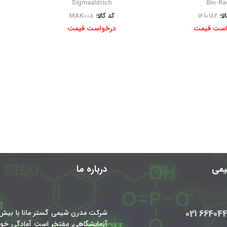
Sigmaaldrich
Bio-Ra
لا:
1610182
کد کالا:
MAK008
است قیمت
درخواست قیمت
شیمی
درباره ما
66404450
شرکت مدرن شیمی گستر مانا با بیش 
آزمایشگاهی, مفتخر است آمادگی خود 