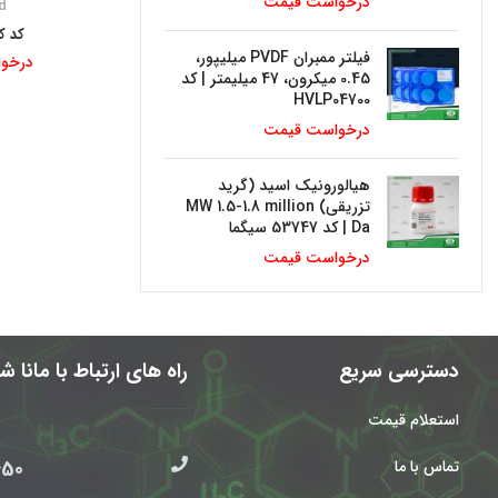
درخواست قیمت
d
کد کا
فیلتر ممبران PVDF میلیپور،
درخو
0.45 میکرون، 47 میلیمتر | کد
HVLP04700
درخواست قیمت
هیالورونیک اسید (گرید
تزریقی) MW 1.5-1.8 million
Da | کد 53747 سیگما
درخواست قیمت
دسترسی سریع
راه های ارتباط با مانا 
استعلام قیمت
 021
تماس با ما