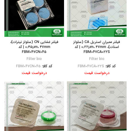
فیلتر ممبران استریل CA (سلولز
فیلتر غشایی CN (سلولز نیترات)،
استات)، ۰٫۲۲μm، ۴۷mm | کد
۰٫۴۵μm، ۴۷mm | کد
FBM047CN045
FBM047CA022S
Filter bio
Filter bio
کد کالا:
FBM047CA022S
کد کالا:
FBM047CN045
درخواست قیمت
درخواست قیمت